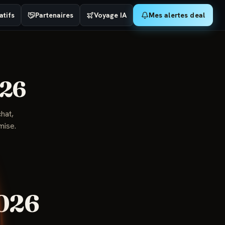
tifs
Partenaires
Voyage IA
Mes alertes deal
26
chat,
mise.
026