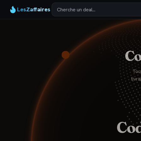
LesZaffaires
C
Tou
livr
Co