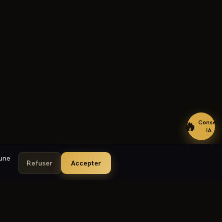
🔥
Conseil
IA
cune
Refuser
Accepter