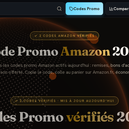
Codes Promo
Compara
✓
2
CODES
AMAZON
VÉRIFIÉS
ode Promo
Amazon
20
s les codes promo
Amazon
actifs aujourd'hui : remises, bons d'a
aison offerte. Copie le code, colle au panier sur
Amazon
.fr, écono
✓
2
CODES VÉRIFIÉS · MIS À JOUR AUJOURD'HUI
des Promo
vérifiés
2