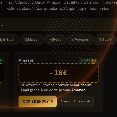
a, Fnac, Cdiscount, Darty, Amazon, Decathlon, Zalando… Tous le
valides, classés par popularité. Clique, copie, économise.
igh-Tech
Maison
Food
Voyages
Sport
Amazon
IÉ
✓ VÉRIFIÉ
-10€
10€ offerts sur votre premier achat depuis
l'Appli grâce à ce code promo Amazon
COPIER ENJOY10
Aller sur
Amazon
→