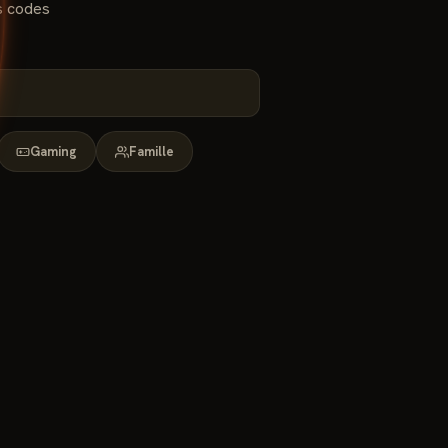
s codes
Gaming
Famille