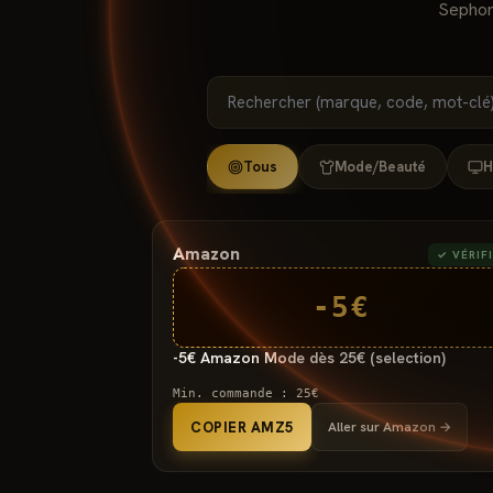
Sephor
Tous
Mode/Beauté
H
Amazon
✓ VÉRIF
-5€
-5€ Amazon Mode dès 25€ (selection)
Min. commande :
25€
COPIER AMZ5
Aller sur
Amazon
→