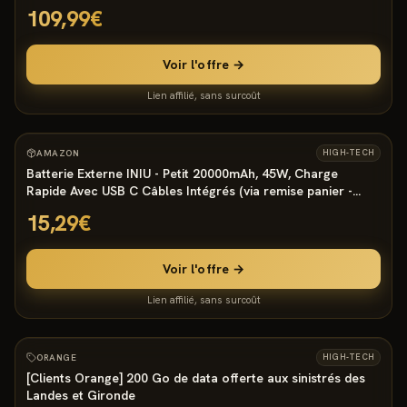
109,99€
Voir l'offre →
Lien affilié, sans surcoût
1542
°
5
AMAZON
HIGH-TECH
Batterie Externe INIU - Petit 20000mAh, 45W, Charge
Rapide Avec USB C Câbles Intégrés (via remise panier -
vendeur tiers)
15,29€
Voir l'offre →
Lien affilié, sans surcoût
953
°
4
ORANGE
HIGH-TECH
[Clients Orange] 200 Go de data offerte aux sinistrés des
Landes et Gironde