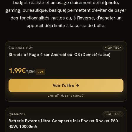
budget réaliste et un usage clairement défini (photo,
gaming, bureautique, basique) permettent d'éviter de payer
des fonctionnalités inutiles ou, à l'inverse, d'acheter un
appareil déjà limité à la sortie de boîte.
9000
°
15
−
78
%
GOOGLE PLAY
HIGH-TECH
Streets of Rage 4 sur Android ou iOS (Dématérialisé)
1,99€
9,05€
−
7
€
Voir l'offre →
Lien affilié, sans surcoût
3800
°
18
AMAZON
HIGH-TECH
Batterie Externe Ultra-Compacte Iniu Pocket Rocket P50 -
45W, 10000mA