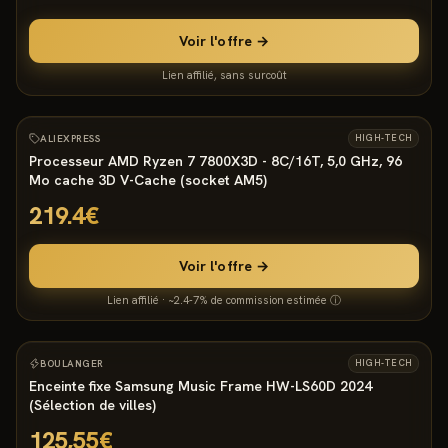
Voir l'offre →
Lien affilié, sans surcoût
944
°
15
ALIEXPRESS
HIGH-TECH
Processeur AMD Ryzen 7 7800X3D - 8C/16T, 5,0 GHz, 96
Mo cache 3D V-Cache (socket AM5)
219.4€
Voir l'offre →
Lien affilié · ~2.4-7% de commission estimée ⓘ
931
°
17
BOULANGER
HIGH-TECH
Enceinte fixe Samsung Music Frame HW-LS60D 2024
(Sélection de villes)
125,55€