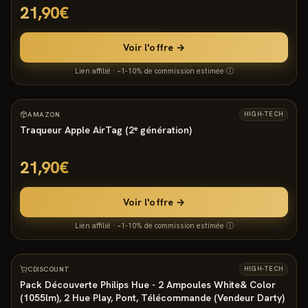
21,90€
Voir l'offre →
Lien affilié · ~1-10% de commission estimée ⓘ
3676
°
AMAZON
HIGH-TECH
Traqueur Apple AirTag (2ᵉ génération)
21,90€
Voir l'offre →
Lien affilié · ~1-10% de commission estimée ⓘ
2000
°
6
CDISCOUNT
HIGH-TECH
Pack Découverte Philips Hue - 2 Ampoules White& Color
(1055lm), 2 Hue Play, Pont, Télécommande (Vendeur Darty)