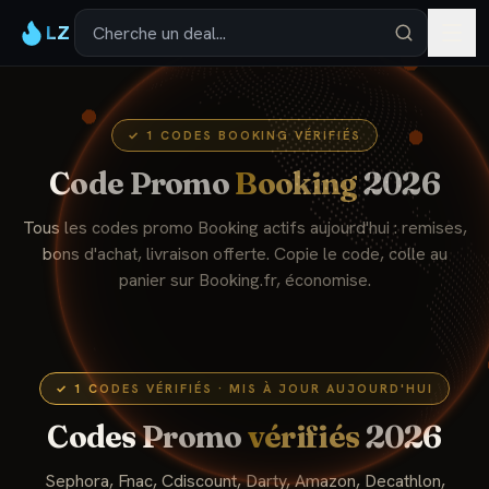
LZ
✓
1
CODES
BOOKING
VÉRIFIÉS
Code Promo
Booking
2026
Tous les codes promo
Booking
actifs aujourd'hui : remises,
bons d'achat, livraison offerte. Copie le code, colle au
panier sur
Booking
.fr, économise.
✓
1
CODES VÉRIFIÉS · MIS À JOUR AUJOURD'HUI
Codes Promo
vérifiés
2026
Sephora, Fnac, Cdiscount, Darty, Amazon, Decathlon,