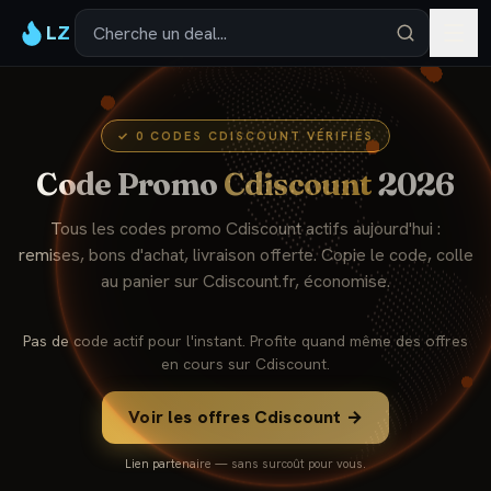
LZ
✓
0
CODES
CDISCOUNT
VÉRIFIÉS
Code Promo
Cdiscount
2026
Tous les codes promo
Cdiscount
actifs aujourd'hui :
remises, bons d'achat, livraison offerte. Copie le code, colle
au panier sur
Cdiscount
.fr, économise.
Pas de code actif pour l'instant. Profite quand même des offres
en cours sur
Cdiscount
.
Voir les offres
Cdiscount
→
Lien partenaire — sans surcoût pour vous.