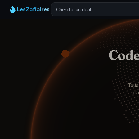
LesZaffaires
Cod
Tous
d'a