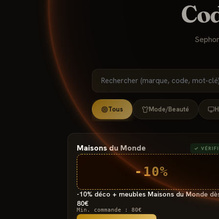
Co
Sephor
Tous
Mode/Beauté
H
Maisons du Monde
✓ VÉRIF
-10%
-10% déco + meubles Maisons du Monde dè
80€
Min. commande :
80€