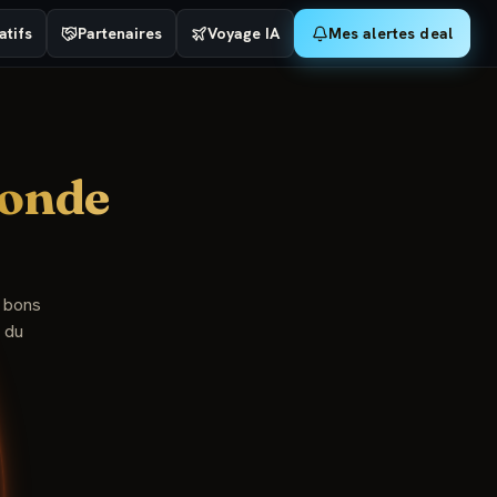
tifs
Partenaires
Voyage IA
Mes alertes deal
Monde
, bons
 du