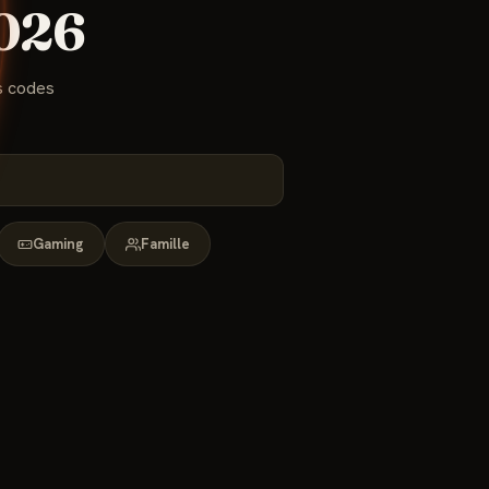
026
s codes
Gaming
Famille