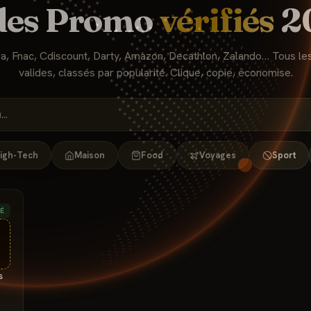
des Promo
vérifiés
2
a, Fnac, Cdiscount, Darty, Amazon, Decathlon, Zalando… Tous le
valides, classés par popularité. Clique, copie, économise.
igh-Tech
Maison
Food
Voyages
Sport
IÉ
s