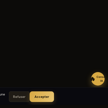
🔥
Conseil
IA
cune
Refuser
Accepter