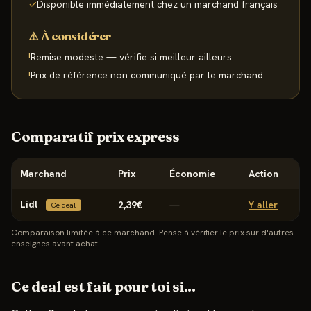
✓
Disponible immédiatement chez un marchand français
⚠️ À considérer
!
Remise modeste — vérifie si meilleur ailleurs
!
Prix de référence non communiqué par le marchand
Comparatif prix express
Marchand
Prix
Économie
Action
Lidl
2,39€
—
Y aller
Ce deal
Comparaison limitée à ce marchand. Pense à vérifier le prix sur d'autres
enseignes avant achat.
Ce deal est fait pour toi si...