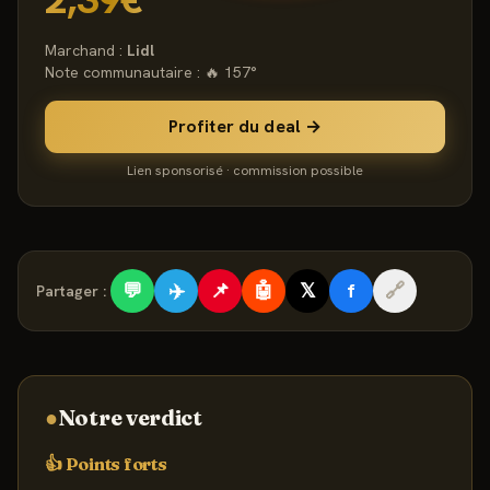
Marchand :
Lidl
Note communautaire : 🔥
157
°
Profiter du deal →
Lien sponsorisé · commission possible
💬
✈️
📌
🤖
𝕏
f
🔗
Partager :
●
Notre verdict
👍 Points forts