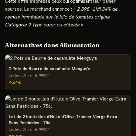
Cette offre s'adresse
ceux qui optimisent leur panier
courses
.
Le marchand annonce :
«
2,39€ - Lidl 34% de
remise immédiate sur le kilo de tomates origine
Catégorie 2 Type cœur ou côtelée
»
Alternatives dans
Alimentation
2 Pots de Beurre de cacahuète Menguy's
Leclerc Drive
· 🔥
9000
°
4,61€
Lot de 2 bouteilles d'Huile d'Olive Tramier Vierge Extra
Sans Pesticides - 75cl
Leclerc Drive
· 🔥
9000
°