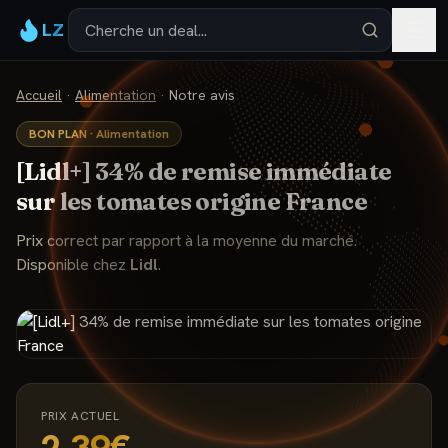
LZ
Accueil
·
Alimentation
·
Notre avis
BON PLAN
·
Alimentation
[Lidl+] 34% de remise immédiate
sur les tomates origine France
Prix correct par rapport à la moyenne du marché.
Disponible chez
Lidl
.
PRIX ACTUEL
2,39€