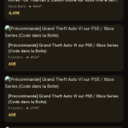
offres - Ex: Titanfall 2: Édition Ultime sur Xbox One & Series
XIS (Dématérialisé)
Xbox Store
· 🔥
4844
°
4,49€
[Précommande] Grand Theft Auto VI sur PS5 / Xbox Series
(Code dans la Boite)
E.Leclerc
· 🔥
4564
°
60€
[Précommande] Grand Theft Auto VI sur PS5 / Xbox Series
(Code dans la Boite)
E.Leclerc
· 🔥
2998
°
60€