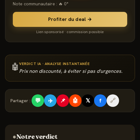
Note communautaire : 🔥
0
°
Profiter du deal →
Lien sponsorisé · commission possible
VERDICT IA · ANALYSE INSTANTANÉE
🤖
Prix non discounté, à éviter si pas d'urgences.
💬
✈️
📌
🤖
𝕏
f
🔗
Partager :
●
Notre verdict