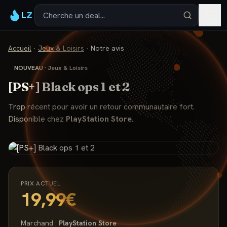
LZ
Accueil
·
Jeux & Loisirs
·
Notre avis
NOUVEAU
·
Jeux & Loisirs
[PS+] Black ops 1 et 2
Trop récent pour avoir un retour communautaire fort.
Disponible chez
PlayStation Store
.
PRIX ACTUEL
19,99€
Marchand :
PlayStation Store