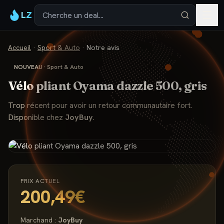
LZ
Accueil
·
Sport & Auto
·
Notre avis
NOUVEAU
·
Sport & Auto
Vélo pliant Oyama dazzle 500, gris
Trop récent pour avoir un retour communautaire fort.
Disponible chez
JoyBuy
.
PRIX ACTUEL
200,49€
Marchand :
JoyBuy