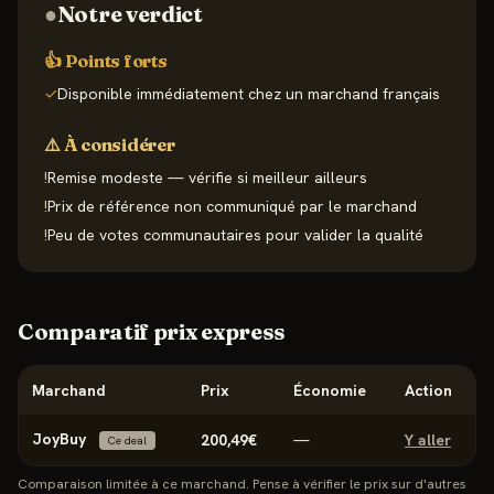
●
Notre verdict
👍 Points forts
✓
Disponible immédiatement chez un marchand français
⚠️ À considérer
!
Remise modeste — vérifie si meilleur ailleurs
!
Prix de référence non communiqué par le marchand
!
Peu de votes communautaires pour valider la qualité
Comparatif prix express
Marchand
Prix
Économie
Action
JoyBuy
200,49€
—
Y aller
Ce deal
Comparaison limitée à ce marchand. Pense à vérifier le prix sur d'autres