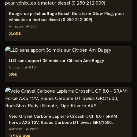
Bougie de préchauffage Bosch Duraterm Glow Plug, pour
véhicules à moteur diesel (0 250 212 009)
Amazon
· 🔥
850
°
3,60€
LLD sans apport 36 mois sur Citroën Ami Buggy
Citroën
· 🔥
816
°
39€
Vélo Gravel Carbone Lapierre Crosshill CF 8.0 - SRAM
Force AXS 12V, Roues Carbone DT Swiss GRC1600,
RockShox Rudy Ultimate, Tige Reverb AXS
Alltricks
· 🔥
805
°
3 599,99€