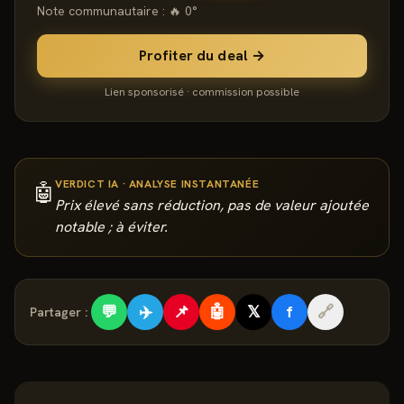
Note communautaire : 🔥
0
°
Profiter du deal →
Lien sponsorisé · commission possible
VERDICT IA · ANALYSE INSTANTANÉE
🤖
Prix élevé sans réduction, pas de valeur ajoutée
notable ; à éviter.
💬
✈️
📌
🤖
𝕏
f
🔗
Partager :