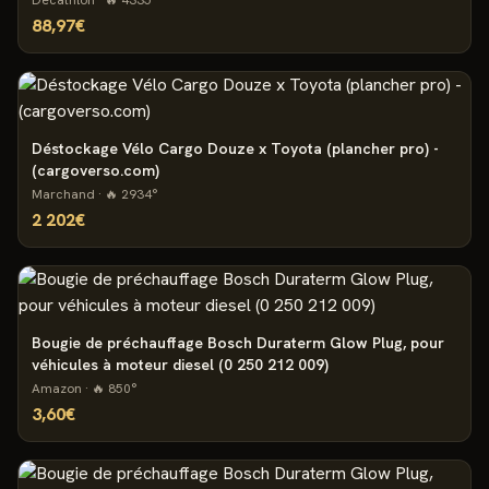
Decathlon
· 🔥
4335
°
88,97€
Déstockage Vélo Cargo Douze x Toyota (plancher pro) -
(cargoverso.com)
Marchand
· 🔥
2934
°
2 202€
Bougie de préchauffage Bosch Duraterm Glow Plug, pour
véhicules à moteur diesel (0 250 212 009)
Amazon
· 🔥
850
°
3,60€