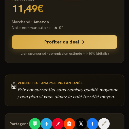
11,49€
Marchand :
Amazon
Note communautaire : 🔥
0
°
Profiter du deal →
Lien sponsorisé · commission estimée ~
1-10
% (
détails
)
VERDICT IA · ANALYSE INSTANTANÉE
🤖
Prix concurrentiel sans remise, qualité moyenne
; bon plan si vous aimez le café torréfié moyen.
💬
✈️
📌
🤖
𝕏
f
🔗
Partager :