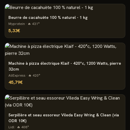
Beurre de cacahuète 100 % naturel - 1 kg
Myprotein
· 🔥
431
°
5,33€
Machine à pizza électrique Klaif - 420°c, 1200 Watts, pierre
32cm
AliExpress
· 🔥
420
°
45,79€
Serpillère et seau essoreur Vileda Easy Wring & Clean (via
ODR 10€)
Lidl
· 🔥
408
°