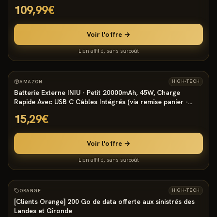
109,99€
Voir l'offre →
Lien affilié, sans surcoût
1542
°
AMAZON
HIGH-TECH
Batterie Externe INIU - Petit 20000mAh, 45W, Charge
Rapide Avec USB C Câbles Intégrés (via remise panier -
vendeur tiers)
15,29€
Voir l'offre →
Lien affilié, sans surcoût
953
°
ORANGE
HIGH-TECH
[Clients Orange] 200 Go de data offerte aux sinistrés des
Landes et Gironde