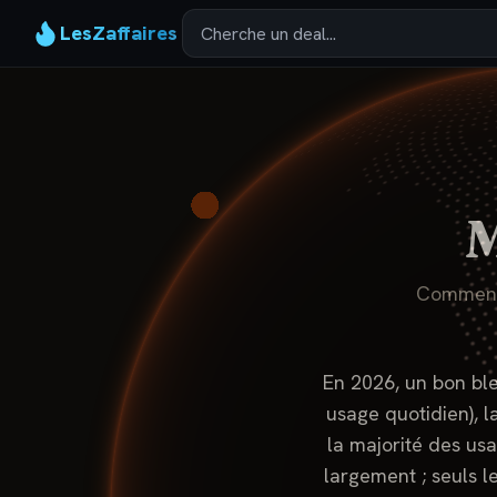
LesZaffaires
M
Comment c
En 2026, un bon bl
usage quotidien), l
la majorité des us
largement ; seuls le