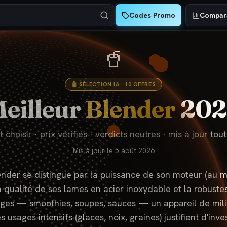
Codes Promo
Compara
🥤
🤖 SÉLECTION IA ·
10
OFFRES
eilleur
Blender
202
hoisir · prix vérifiés · verdicts neutres · mis à jour tout
Mis à jour le
5 août 2026
ender se distingue par la puissance de son moteur (au 
a qualité de ses lames en acier inoxydable et la robuste
ages — smoothies, soupes, sauces — un appareil de mil
s usages intensifs (glaces, noix, graines) justifient d'in