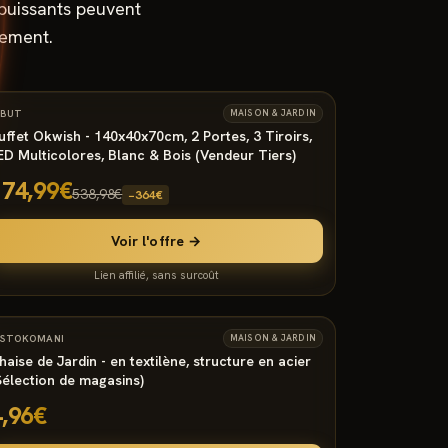
 puissants peuvent
tement.
9000
°
12
−
68
%
BUT
MAISON & JARDIN
uffet Okwish - 140x40x70cm, 2 Portes, 3 Tiroirs,
ED Multicolores, Blanc & Bois (Vendeur Tiers)
174,99€
538,98€
−
364
€
Voir l'offre →
Lien affilié, sans surcoût
1240
°
16
STOKOMANI
MAISON & JARDIN
haise de Jardin - en textilène, structure en acier
Sélection de magasins)
4,96€