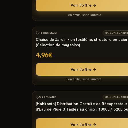
Voir l'offre →
Lien affilié, sans surcoût
1157
°
STOKOMANI
MAISON & JARDI
Chaise de Jardin - en textilène, structure en acier
(Sélection de magasins)
4,96€
Voir l'offre →
Lien affilié, sans surcoût
983
°
MARCHAND
MAISON & JARDI
[Habitants] Distribution Gratuite de Récupérateur
d'Eau de Pluie 3 Tailles au choix : 1000L / 520L o
300 L - Montdidier (80)
Voir l'offre →