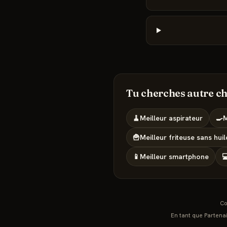
Tu cherches autre ch
🧹
Meilleur
aspirateur
🍳
M
🍟
Meilleur
friteuse sans huil
📱
Meilleur
smartphone

Co
En tant que Partenai