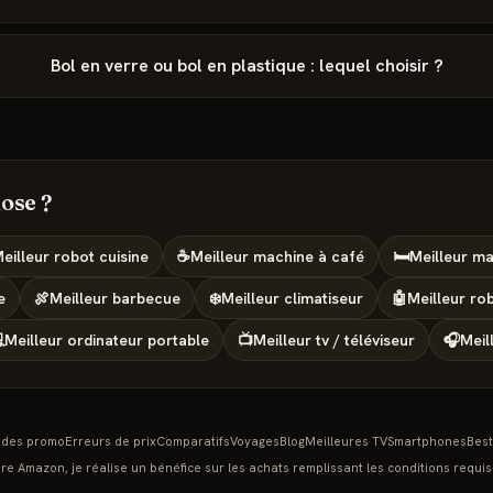
Bol en verre ou bol en plastique : lequel choisir ?
ose ?
eilleur
robot cuisine
☕
Meilleur
machine à café
🛏️
Meilleur
ma
e
🍖
Meilleur
barbecue
❄️
Meilleur
climatiseur
🤖
Meilleur
rob

Meilleur
ordinateur portable
📺
Meilleur
tv / téléviseur
🎧
Meil
des promo
Erreurs de prix
Comparatifs
Voyages
Blog
Meilleures TV
Smartphones
Best
re Amazon, je réalise un bénéfice sur les achats remplissant les conditions requis