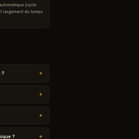
automatique (cycle
ent largement du temps
 ?
＋
＋
＋
sique ?
＋