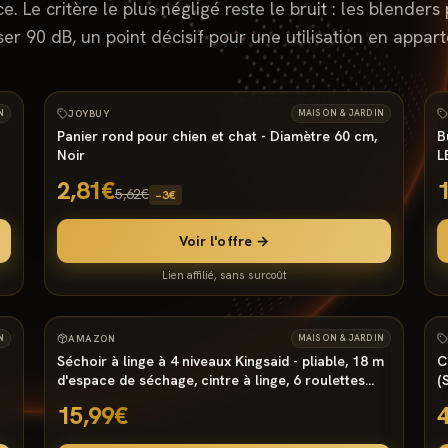
. Le critère le plus négligé reste le bruit : les blenders
er 90 dB, un point décisif pour une utilisation en appar
9000
°
14
10
−
50
%
N
JOYBUY
MAISON & JARDIN
Panier rond pour chien et chat - Diamètre 60 cm,
B
Noir
L
2,81€
5,62€
−
3
€
Voir l'offre →
Lien affilié, sans surcoût
2647
°
10
9
N
AMAZON
MAISON & JARDIN
Séchoir à linge à 4 niveaux Kingsaid - pliable, 18 m
C
d'espace de séchage, cintre à linge, 6 roulettes
(
(Vendeur Tiers)
15,99€