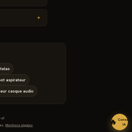
＋
telas
ot aspirateur
leur
casque audio
-of
🔥
Conseil
IA
es.
Mentions légales