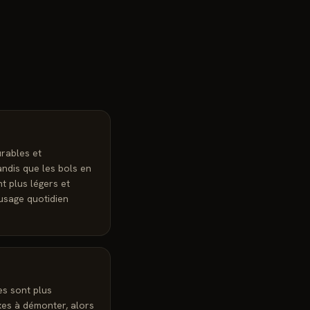
urables et
andis que les bols en
nt plus légers et
usage quotidien
es sont plus
xes à démonter, alors