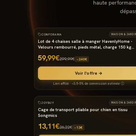
haute performance
dépass
9000
°
−
80
%
CONFORAMA
MAISON & JARDI
Lot de 4 chaises salle à manger HavenlyHome -
Velours rembourré, pieds métal, charge 150 kg
(vendeur tiers)
59,99€
299,99€
−
240
€
Voir l'offre →
Lien affilié · ~3.5-5% de commission estimée ⓘ
9000
°
−
50
%
JOYBUY
MAISON & JARDI
Cage de transport pliable pour chien en tissu
Songmics
13,11€
26,22€
−
13
€