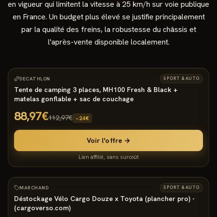
en vigueur qui limitent la vitesse à 25 km/h sur voie publique
en France. Un budget plus élevé se justifie principalement
par la qualité des freins, la robustesse du châssis et
l'après-vente disponible localement.
4335
°
6
−
21
%
DECATHLON
SPORT & AUTO
Tente de camping 3 places, MH100 Fresh & Black +
matelas gonflable + sac de couchage
88,97€
112,97€
−
24
€
Voir l'offre →
Lien affilié, sans surcoût
2934
°
8
MARCHAND
SPORT & AUTO
Déstockage Vélo Cargo Douze x Toyota (plancher pro) -
(cargoverso.com)