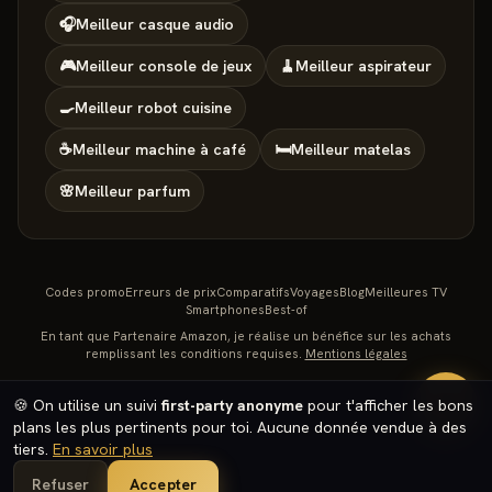
🎧
Meilleur
casque audio
🎮
Meilleur
console de jeux
🧹
Meilleur
aspirateur
🍳
Meilleur
robot cuisine
☕
Meilleur
machine à café
🛏️
Meilleur
matelas
🌸
Meilleur
parfum
Codes promo
Erreurs de prix
Comparatifs
Voyages
Blog
Meilleures TV
Smartphones
Best-of
En tant que Partenaire Amazon, je réalise un bénéfice sur les achats
remplissant les conditions requises.
Mentions légales
🔥
🍪 On utilise un suivi
first-party anonyme
pour t'afficher les bons
plans les plus pertinents pour toi. Aucune donnée vendue à des
tiers.
En savoir plus
Refuser
Accepter