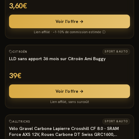
3,60€
Voir l'offre →
Lien affilié · ~1-10% de commission estimée ⓘ
816
°
6
CITROËN
SPORT & AUTO
LLD sans apport 36 mois sur Citroën Ami Buggy
39€
Voir l'offre →
Lien affilié, sans surcoût
805
°
ALLTRICKS
SPORT & AUTO
Vélo Gravel Carbone Lapierre Crosshill CF 8.0 - SRAM
Force AXS 12V, Roues Carbone DT Swiss GRC1600,