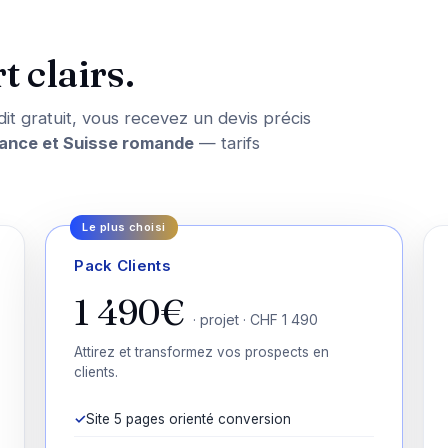
t clairs.
it gratuit, vous recevez un devis précis
ance et Suisse romande
— tarifs
Pack Clients
1 490€
· projet · CHF 1 490
Attirez et transformez vos prospects en
clients.
Site 5 pages orienté conversion