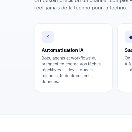
Un besoin précis ou un chantier complet 
réel, jamais de la techno pour la techno.
⚡
Automatisation IA
Sa
Bots, agents et workflows qui
On 
prennent en charge vos tâches
A à
répétitives — devis, e-mails,
— de
relances, tri de documents,
données.