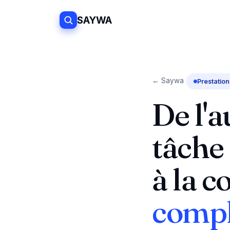
SAYWA
← Saywa
Prestatio
De l'
tâche
à la c
compl