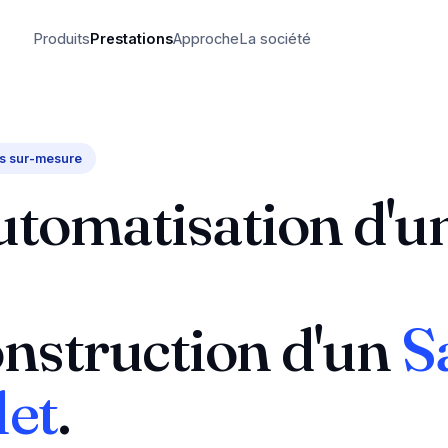
Produits
Prestations
Approche
La société
ns sur-mesure
automatisation d'u
onstruction d'un
S
et
.