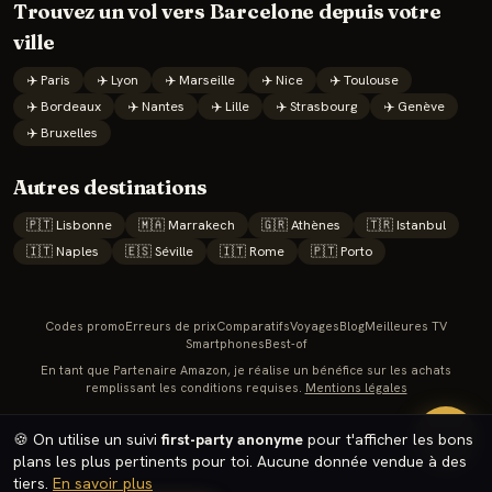
Trouvez un vol vers
Barcelone
depuis votre
ville
✈️
Paris
✈️
Lyon
✈️
Marseille
✈️
Nice
✈️
Toulouse
✈️
Bordeaux
✈️
Nantes
✈️
Lille
✈️
Strasbourg
✈️
Genève
✈️
Bruxelles
Autres destinations
🇵🇹
Lisbonne
🇲🇦
Marrakech
🇬🇷
Athènes
🇹🇷
Istanbul
🇮🇹
Naples
🇪🇸
Séville
🇮🇹
Rome
🇵🇹
Porto
Codes promo
Erreurs de prix
Comparatifs
Voyages
Blog
Meilleures TV
Smartphones
Best-of
En tant que Partenaire Amazon, je réalise un bénéfice sur les achats
remplissant les conditions requises.
Mentions légales
🔥
🍪 On utilise un suivi
first-party anonyme
pour t'afficher les bons
plans les plus pertinents pour toi. Aucune donnée vendue à des
tiers.
En savoir plus