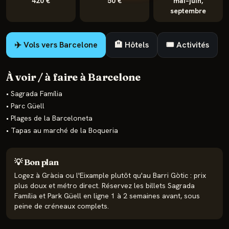
420 €
50 €
mai–juin,
septembre
✈️ Vols vers
Barcelone
🏨 Hôtels
🎟️ Activités
À voir / à faire à
Barcelone
•
Sagrada Família
•
Parc Güell
•
Plages de la Barceloneta
•
Tapas au marché de la Boqueria
💡 Bon plan
Logez à Gràcia ou l'Eixample plutôt qu'au Barri Gòtic : prix
plus doux et métro direct. Réservez les billets Sagrada
Família et Park Güell en ligne 1 à 2 semaines avant, sous
peine de créneaux complets.