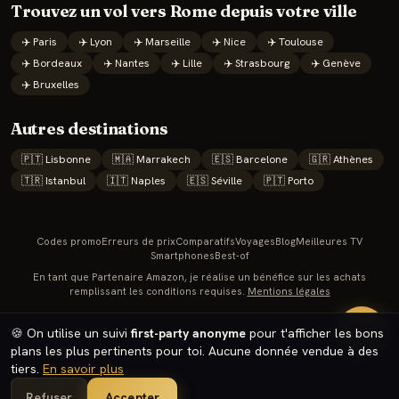
Trouvez un vol vers
Rome
depuis votre ville
✈️
Paris
✈️
Lyon
✈️
Marseille
✈️
Nice
✈️
Toulouse
✈️
Bordeaux
✈️
Nantes
✈️
Lille
✈️
Strasbourg
✈️
Genève
✈️
Bruxelles
Autres destinations
🇵🇹
Lisbonne
🇲🇦
Marrakech
🇪🇸
Barcelone
🇬🇷
Athènes
🇹🇷
Istanbul
🇮🇹
Naples
🇪🇸
Séville
🇵🇹
Porto
Codes promo
Erreurs de prix
Comparatifs
Voyages
Blog
Meilleures TV
Smartphones
Best-of
En tant que Partenaire Amazon, je réalise un bénéfice sur les achats
remplissant les conditions requises.
Mentions légales
🔥
🍪 On utilise un suivi
first-party anonyme
pour t'afficher les bons
plans les plus pertinents pour toi. Aucune donnée vendue à des
tiers.
En savoir plus
Refuser
Accepter