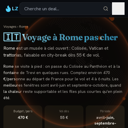
LZ
Voyages
›
Rome
🇮🇹
Voyage à
Rome
pas cher
Rome est un musée à ciel ouvert : Colisée, Vatican et
trattorias, faisable en city-break dès 55 € de vol.
Rome se visite à pied : on passe du Colisée au Panthéon et à la
fontaine de Trevi en quelques rues. Comptez environ 470
€/personne au départ de France pour le vol et 4 à 6 nuits. Les
meilleures fenêtres sont avril-juin et septembre-octobre, quand
la chaleur reste supportable et les files plus courtes qu'en plein
été.
Budget /pers
Vol dès
Période
470 €
55 €
avril–juin,
septembre–