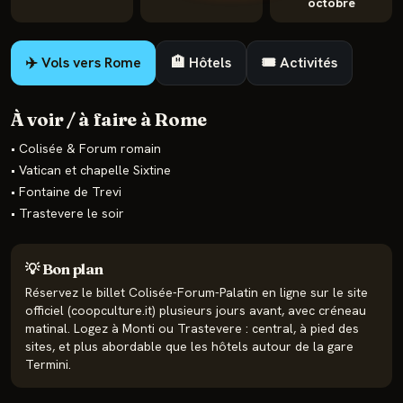
octobre
✈️ Vols vers
Rome
🏨 Hôtels
🎟️ Activités
À voir / à faire à
Rome
•
Colisée & Forum romain
•
Vatican et chapelle Sixtine
•
Fontaine de Trevi
•
Trastevere le soir
💡 Bon plan
Réservez le billet Colisée-Forum-Palatin en ligne sur le site
officiel (coopculture.it) plusieurs jours avant, avec créneau
matinal. Logez à Monti ou Trastevere : central, à pied des
sites, et plus abordable que les hôtels autour de la gare
Termini.