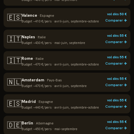
vol dès
50
€
Valence
🇪🇸
·
Espagne
Comparer ✈️
Budget ~
410
€/pers ·
avril–juin, septembre–octobre
vol dès
55
€
Naples
🇮🇹
·
Italie
Comparer ✈️
Budget ~
430
€/pers ·
mai–juin, septembre
vol dès
55
€
Rome
🇮🇹
·
Italie
Comparer ✈️
Budget ~
470
€/pers ·
avril–juin, septembre–octobre
vol dès
55
€
Amsterdam
🇳🇱
·
Pays-Bas
Comparer ✈️
Budget ~
470
€/pers ·
avril–juin, septembre
vol dès
55
€
Madrid
🇪🇸
·
Espagne
Comparer ✈️
Budget ~
440
€/pers ·
avril–juin, septembre–octobre
vol dès
55
€
Berlin
🇩🇪
·
Allemagne
Comparer ✈️
Budget ~
450
€/pers ·
mai–septembre