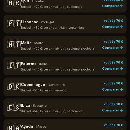
Split
🇭🇷
·
Croatie
Comparer ✈️
Budget ~
470
€/pers ·
mai–juin, septembre
vol dès
70
€
Lisbonne
🇵🇹
·
Portugal
Comparer ✈️
Budget ~
480
€/pers ·
avril–juin, septembre
vol dès
70
€
Malte
🇲🇹
·
Malte
Comparer ✈️
Budget ~
460
€/pers ·
mai–juin, septembre–octobre
vol dès
70
€
Palerme
🇮🇹
·
Italie
Comparer ✈️
Budget ~
440
€/pers ·
mai–juin, septembre–octobre
vol dès
70
€
Copenhague
🇩🇰
·
Danemark
Comparer ✈️
Budget ~
560
€/pers ·
mai–août
vol dès
70
€
Ibiza
🇪🇸
·
Espagne
Comparer ✈️
Budget ~
540
€/pers ·
mai–juin, septembre
vol dès
70
€
Agadir
🇲🇦
·
Maroc