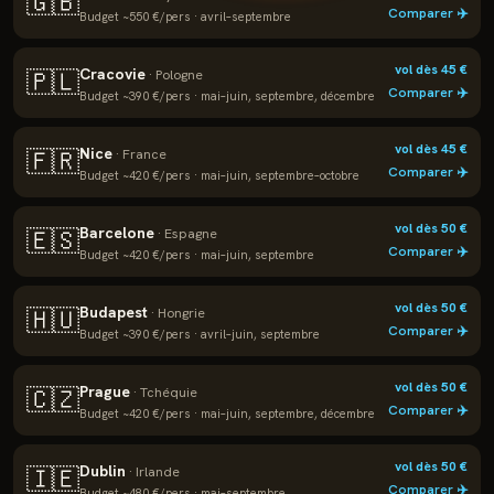
🇬🇧
Comparer ✈️
Budget ~
550
€/pers ·
avril–septembre
vol dès
45
€
Cracovie
🇵🇱
·
Pologne
Comparer ✈️
Budget ~
390
€/pers ·
mai–juin, septembre, décembre
vol dès
45
€
Nice
🇫🇷
·
France
Comparer ✈️
Budget ~
420
€/pers ·
mai–juin, septembre–octobre
vol dès
50
€
Barcelone
🇪🇸
·
Espagne
Comparer ✈️
Budget ~
420
€/pers ·
mai–juin, septembre
vol dès
50
€
Budapest
🇭🇺
·
Hongrie
Comparer ✈️
Budget ~
390
€/pers ·
avril–juin, septembre
vol dès
50
€
Prague
🇨🇿
·
Tchéquie
Comparer ✈️
Budget ~
420
€/pers ·
mai–juin, septembre, décembre
vol dès
50
€
Dublin
🇮🇪
·
Irlande
Comparer ✈️
Budget ~
480
€/pers ·
mai–septembre