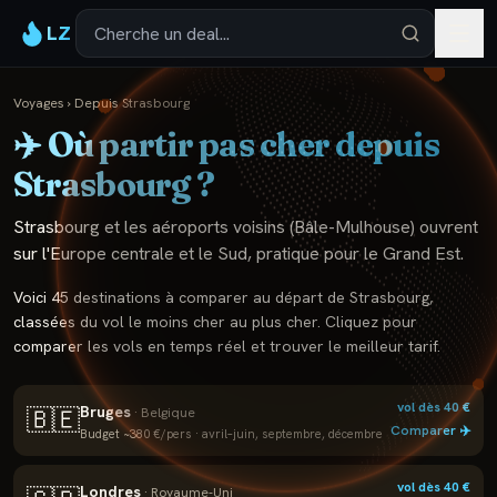
LZ
Voyages
›
Depuis
Strasbourg
✈️ Où partir pas cher depuis
Strasbourg
?
Strasbourg et les aéroports voisins (Bâle-Mulhouse) ouvrent
sur l'Europe centrale et le Sud, pratique pour le Grand Est.
Voici
45
destinations à comparer au départ de
Strasbourg
,
classées du vol le moins cher au plus cher. Cliquez pour
comparer les vols en temps réel et trouver le meilleur tarif.
vol dès
40
€
Bruges
🇧🇪
·
Belgique
Comparer ✈️
Budget ~
380
€/pers ·
avril–juin, septembre, décembre
vol dès
40
€
Londres
·
Royaume-Uni