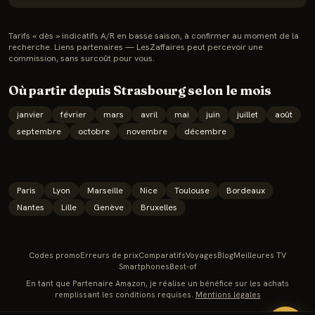
Tarifs « dès » indicatifs A/R en basse saison, à confirmer au moment de la
recherche. Liens partenaires — LesZaffaires peut percevoir une
commission, sans surcoût pour vous.
Où partir depuis
Strasbourg
selon le mois
janvier
février
mars
avril
mai
juin
juillet
août
septembre
octobre
novembre
décembre
Paris
Lyon
Marseille
Nice
Toulouse
Bordeaux
Nantes
Lille
Genève
Bruxelles
Codes promo
Erreurs de prix
Comparatifs
Voyages
Blog
Meilleures TV
Smartphones
Best-of
En tant que Partenaire Amazon, je réalise un bénéfice sur les achats
remplissant les conditions requises.
Mentions légales