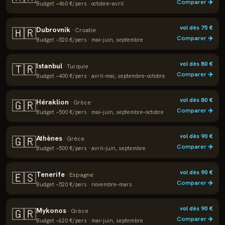
Comparer ✈️
Budget ~
460
€/pers ·
octobre–avril
vol dès
75
€
Dubrovnik
🇭🇷
·
Croatie
Comparer ✈️
Budget ~
520
€/pers ·
mai–juin, septembre
vol dès
80
€
Istanbul
🇹🇷
·
Turquie
Comparer ✈️
Budget ~
400
€/pers ·
avril–mai, septembre–octobre
vol dès
80
€
Héraklion
🇬🇷
·
Grèce
Comparer ✈️
Budget ~
500
€/pers ·
mai–juin, septembre–octobre
vol dès
90
€
Athènes
🇬🇷
·
Grèce
Comparer ✈️
Budget ~
500
€/pers ·
avril–juin, septembre
vol dès
90
€
Tenerife
🇪🇸
·
Espagne
Comparer ✈️
Budget ~
520
€/pers ·
novembre–mars
vol dès
90
€
Mykonos
🇬🇷
·
Grèce
Comparer ✈️
Budget ~
620
€/pers ·
mai–juin, septembre