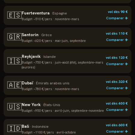
vol dès
90
€
Fuerteventura
🇪🇸
·
Espagne
Comparer ✈️
Budget ~
510
€/pers ·
novembre–mars
vol dès
110
€
Santorin
🇬🇷
·
Grèce
Comparer ✈️
Budget ~
620
€/pers ·
mai–juin, septembre
Reykjavik
·
Islande
vol dès
120
€
🇮🇸
Budget ~
750
€/pers ·
juin–août (été), septembre–mars
Comparer ✈️
(aurores)
vol dès
320
€
Dubaï
🇦🇪
·
Émirats arabes unis
Comparer ✈️
Budget ~
780
€/pers ·
novembre–mars
vol dès
400
€
New York
🇺🇸
·
États-Unis
Comparer ✈️
Budget ~
950
€/pers ·
avril–juin, septembre–novembre
vol dès
600
€
Bali
🇮🇩
·
Indonésie
Comparer ✈️
Budget ~
1100
€/pers ·
avril–octobre