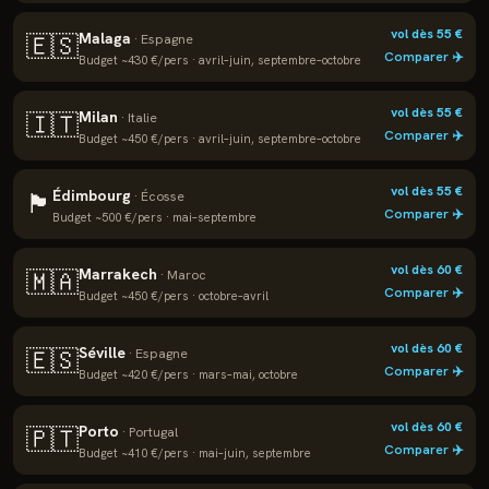
vol dès
55
€
Malaga
🇪🇸
·
Espagne
Comparer ✈️
Budget ~
430
€/pers ·
avril–juin, septembre–octobre
vol dès
55
€
Milan
🇮🇹
·
Italie
Comparer ✈️
Budget ~
450
€/pers ·
avril–juin, septembre–octobre
vol dès
55
€
Édimbourg
🏴
·
Écosse
Comparer ✈️
Budget ~
500
€/pers ·
mai–septembre
vol dès
60
€
Marrakech
🇲🇦
·
Maroc
Comparer ✈️
Budget ~
450
€/pers ·
octobre–avril
vol dès
60
€
Séville
🇪🇸
·
Espagne
Comparer ✈️
Budget ~
420
€/pers ·
mars–mai, octobre
vol dès
60
€
Porto
🇵🇹
·
Portugal
Comparer ✈️
Budget ~
410
€/pers ·
mai–juin, septembre