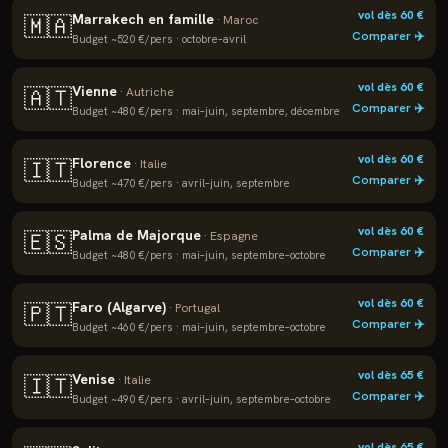
vol dès
60
€
Marrakech en famille
🇲🇦
·
Maroc
Comparer ✈️
Budget ~
520
€/pers ·
octobre–avril
vol dès
60
€
Vienne
🇦🇹
·
Autriche
Comparer ✈️
Budget ~
480
€/pers ·
mai–juin, septembre, décembre
vol dès
60
€
Florence
🇮🇹
·
Italie
Comparer ✈️
Budget ~
470
€/pers ·
avril–juin, septembre
vol dès
60
€
Palma de Majorque
🇪🇸
·
Espagne
Comparer ✈️
Budget ~
480
€/pers ·
mai–juin, septembre–octobre
vol dès
60
€
Faro (Algarve)
🇵🇹
·
Portugal
Comparer ✈️
Budget ~
460
€/pers ·
mai–juin, septembre–octobre
vol dès
65
€
Venise
🇮🇹
·
Italie
Comparer ✈️
Budget ~
490
€/pers ·
avril–juin, septembre–octobre
vol dès
65
€