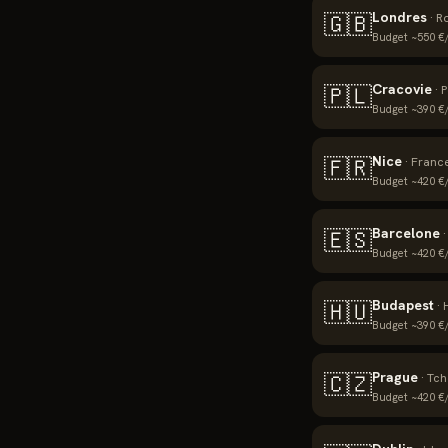
Londres
🇬🇧
·
R
Budget ~
550
€/
Cracovie
🇵🇱
·
P
Budget ~
390
€/
Nice
🇫🇷
·
Franc
Budget ~
420
€/
Barcelone
🇪🇸
Budget ~
420
€/
Budapest
🇭🇺
·
Budget ~
390
€/
Prague
🇨🇿
·
Tch
Budget ~
420
€/