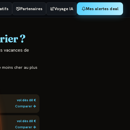
tifs
Partenaires
Voyage IA
Mes alertes deal
rier
?
 les vacances de
le moins cher au plus
vol dès
60
€
Comparer ✈️
vol dès
60
€
Comparer ✈️