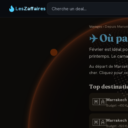
LesZaffaires
Voyages
›
Depuis
Marsei
✈️ Où pa
Février est idéal po
printemps. Le carna
Au départ de
Marseil
cher. Cliquez pour c
Top destinati
Marrakech
🇲🇦
Budget ~
450
€/
Marrakech 
🇲🇦
Budget ~
520
€/