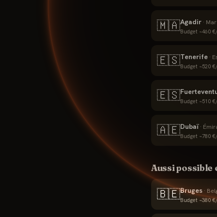
Agadir
🇲🇦
·
Mar
Budget ~
460
€/
Tenerife
🇪🇸
·
E
Budget ~
520
€/
Fuertevent
🇪🇸
Budget ~
510
€/
Dubaï
🇦🇪
·
Émir
Budget ~
780
€/
Aussi possible
Bruges
🇧🇪
·
Bel
Budget ~
380
€/