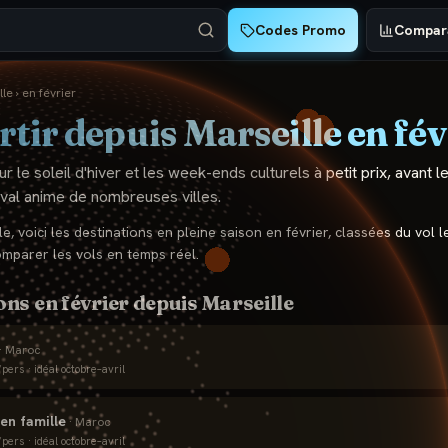
Codes Promo
Compara
lle
›
en
février
rtir depuis
Marseille
en
fév
ur le soleil d'hiver et les week-ends culturels à petit prix, avant
val anime de nombreuses villes.
le
, voici les destinations en pleine saison en
février
, classées du vol 
omparer les vols en temps réel.
ons en
février
depuis
Marseille
·
Maroc
pers · idéal
octobre–avril
en famille
·
Maroc
pers · idéal
octobre–avril