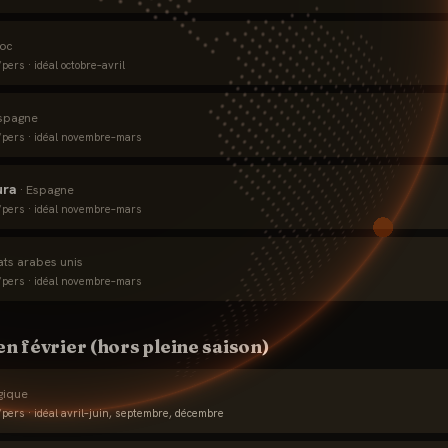
oc
pers · idéal
octobre–avril
spagne
pers · idéal
novembre–mars
ura
·
Espagne
pers · idéal
novembre–mars
ats arabes unis
pers · idéal
novembre–mars
 en
février
(hors pleine saison)
gique
pers · idéal
avril–juin, septembre, décembre