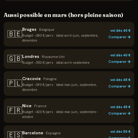
Aussi possible en
mars
(hors pleine saison)
Bruges
·
Belgique
vol dès
40
€
🇧🇪
Budget ~
380
€/pers · idéal
avril–juin, septembre,
Comparer ✈️
décembre
vol dès
40
€
Londres
🇬🇧
·
Royaume-Uni
Comparer ✈️
Budget ~
550
€/pers · idéal
avril–septembre
Cracovie
·
Pologne
vol dès
45
€
🇵🇱
Budget ~
390
€/pers · idéal
mai–juin, septembre,
Comparer ✈️
décembre
Nice
·
France
vol dès
45
€
🇫🇷
Budget ~
420
€/pers · idéal
mai–juin, septembre–
Comparer ✈️
octobre
vol dès
50
€
Barcelone
🇪🇸
·
Espagne