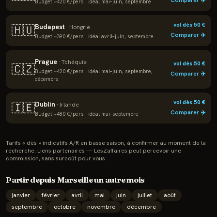
Comparer ✈️
Budget ~
420
€/pers · idéal
mai–juin, septembre
vol dès
50
€
Budapest
🇭🇺
·
Hongrie
Comparer ✈️
Budget ~
390
€/pers · idéal
avril–juin, septembre
Prague
·
Tchéquie
vol dès
50
€
🇨🇿
Budget ~
420
€/pers · idéal
mai–juin, septembre,
Comparer ✈️
décembre
vol dès
50
€
Dublin
🇮🇪
·
Irlande
Comparer ✈️
Budget ~
480
€/pers · idéal
mai–septembre
Tarifs « dès » indicatifs A/R en basse saison, à confirmer au moment de la
recherche. Liens partenaires — LesZaffaires peut percevoir une
commission, sans surcoût pour vous.
Partir depuis
Marseille
un autre mois
janvier
février
avril
mai
juin
juillet
août
septembre
octobre
novembre
décembre