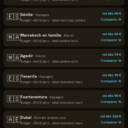
vol dès
60
€
Séville
🇪🇸
·
Espagne
Comparer ✈️
Budget ~
420
€/pers · idéal
mars–mai, octobre
vol dès
60
€
Marrakech en famille
🇲🇦
·
Maroc
Comparer ✈️
Budget ~
520
€/pers · idéal
octobre–avril
vol dès
70
€
Agadir
🇲🇦
·
Maroc
Comparer ✈️
Budget ~
460
€/pers · idéal
octobre–avril
vol dès
90
€
Tenerife
🇪🇸
·
Espagne
Comparer ✈️
Budget ~
520
€/pers · idéal
novembre–mars
vol dès
90
€
Fuerteventura
🇪🇸
·
Espagne
Comparer ✈️
Budget ~
510
€/pers · idéal
novembre–mars
vol dès
320
€
Dubaï
🇦🇪
·
Émirats arabes unis
Comparer ✈️
Budget ~
780
€/pers · idéal
novembre–mars