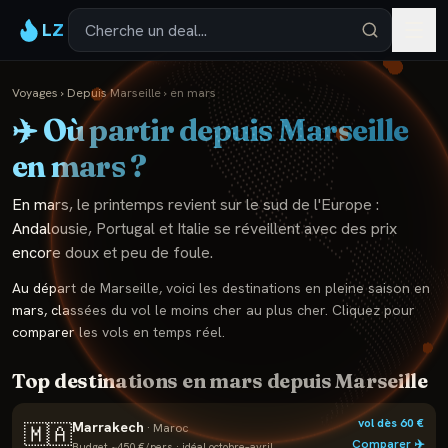
LZ
Voyages
›
Depuis
Marseille
›
en
mars
✈️ Où partir depuis
Marseille
en
mars
?
En mars, le printemps revient sur le sud de l'Europe :
Andalousie, Portugal et Italie se réveillent avec des prix
encore doux et peu de foule.
Au départ de
Marseille
, voici les destinations en pleine saison en
mars
, classées du vol le moins cher au plus cher. Cliquez pour
comparer les vols en temps réel.
Top destinations en
mars
depuis
Marseille
vol dès
60
€
Marrakech
🇲🇦
·
Maroc
Comparer ✈️
Budget ~
450
€/pers · idéal
octobre–avril