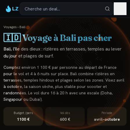
LZ
Voyages
›
Bali
🇮🇩
Voyage à
Bali
pas cher
Bali, l'île des dieux : rizières en terrasses, temples au lever
du jour et plages de surf.
Comptez environ 1 100 € par personne au départ de France
pour le vol et 4 à 6 nuits sur place. Bali combine rizières en
terrasses, temples hindous et plages selon les zones. Visez avril
à octobre, la saison sèche, plus stable pour scooter et
randonnées. Le vol dure 16 à 20 h avec une escale (Doha,
Singapour ou Dubaï).
Budget /pers
Vol dès
Période
1100 €
600 €
avril–octobre