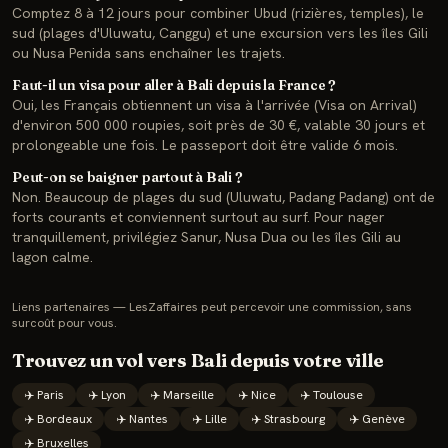
Comptez 8 à 12 jours pour combiner Ubud (rizières, temples), le
sud (plages d'Uluwatu, Canggu) et une excursion vers les îles Gili
ou Nusa Penida sans enchaîner les trajets.
Faut-il un visa pour aller à Bali depuis la France ?
Oui, les Français obtiennent un visa à l'arrivée (Visa on Arrival)
d'environ 500 000 roupies, soit près de 30 €, valable 30 jours et
prolongeable une fois. Le passeport doit être valide 6 mois.
Peut-on se baigner partout à Bali ?
Non. Beaucoup de plages du sud (Uluwatu, Padang Padang) ont de
forts courants et conviennent surtout au surf. Pour nager
tranquillement, privilégiez Sanur, Nusa Dua ou les îles Gili au
lagon calme.
Liens partenaires — LesZaffaires peut percevoir une commission, sans
surcoût pour vous.
Trouvez un vol vers
Bali
depuis votre ville
✈️
Paris
✈️
Lyon
✈️
Marseille
✈️
Nice
✈️
Toulouse
✈️
Bordeaux
✈️
Nantes
✈️
Lille
✈️
Strasbourg
✈️
Genève
✈️
Bruxelles