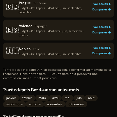
Prague
·
Tchéquie
vol dès
50
€
🇨🇿
Budget ~
420
€/pers · idéal
mai–juin, septembre,
Comparer ✈️
décembre
Valence
·
Espagne
vol dès
50
€
🇪🇸
Budget ~
410
€/pers · idéal
avril–juin, septembre–
Comparer ✈️
octobre
vol dès
55
€
Naples
🇮🇹
·
Italie
Comparer ✈️
Budget ~
430
€/pers · idéal
mai–juin, septembre
Tarifs « dès » indicatifs A/R en basse saison, à confirmer au moment de la
recherche. Liens partenaires — LesZaffaires peut percevoir une
commission, sans surcoût pour vous.
Partir depuis
Bordeaux
un autre mois
janvier
février
mars
avril
mai
juin
août
septembre
octobre
novembre
décembre
En
juillet
depuis une autre ville