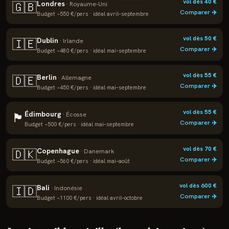
vol dès
40
€
Londres
🇬🇧
·
Royaume-Uni
Comparer ✈️
Budget ~
550
€/pers · idéal
avril–septembre
vol dès
50
€
Dublin
🇮🇪
·
Irlande
Comparer ✈️
Budget ~
480
€/pers · idéal
mai–septembre
vol dès
55
€
Berlin
🇩🇪
·
Allemagne
Comparer ✈️
Budget ~
450
€/pers · idéal
mai–septembre
vol dès
55
€
Édimbourg
🏴
·
Écosse
Comparer ✈️
Budget ~
500
€/pers · idéal
mai–septembre
vol dès
70
€
Copenhague
🇩🇰
·
Danemark
Comparer ✈️
Budget ~
560
€/pers · idéal
mai–août
vol dès
600
€
Bali
🇮🇩
·
Indonésie
Comparer ✈️
Budget ~
1100
€/pers · idéal
avril–octobre