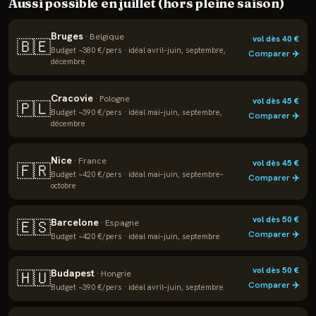
Aussi possible en
juillet
(hors pleine saison)
Bruges
·
Belgique
vol dès
40
€
🇧🇪
Budget ~
380
€/pers · idéal
avril–juin, septembre,
Comparer ✈️
décembre
Cracovie
·
Pologne
vol dès
45
€
🇵🇱
Budget ~
390
€/pers · idéal
mai–juin, septembre,
Comparer ✈️
décembre
Nice
·
France
vol dès
45
€
🇫🇷
Budget ~
420
€/pers · idéal
mai–juin, septembre–
Comparer ✈️
octobre
vol dès
50
€
Barcelone
🇪🇸
·
Espagne
Comparer ✈️
Budget ~
420
€/pers · idéal
mai–juin, septembre
vol dès
50
€
Budapest
🇭🇺
·
Hongrie
Comparer ✈️
Budget ~
390
€/pers · idéal
avril–juin, septembre