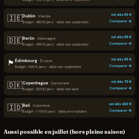
vol dès
50
€
Dublin
🇮🇪
·
Irlande
Comparer ✈️
Budget ~
480
€/pers · idéal
mai–septembre
vol dès
55
€
Berlin
🇩🇪
·
Allemagne
Comparer ✈️
Budget ~
450
€/pers · idéal
mai–septembre
vol dès
55
€
Édimbourg
🏴
·
Écosse
Comparer ✈️
Budget ~
500
€/pers · idéal
mai–septembre
vol dès
70
€
Copenhague
🇩🇰
·
Danemark
Comparer ✈️
Budget ~
560
€/pers · idéal
mai–août
vol dès
600
€
Bali
🇮🇩
·
Indonésie
Comparer ✈️
Budget ~
1100
€/pers · idéal
avril–octobre
Aussi possible en
juillet
(hors pleine saison)