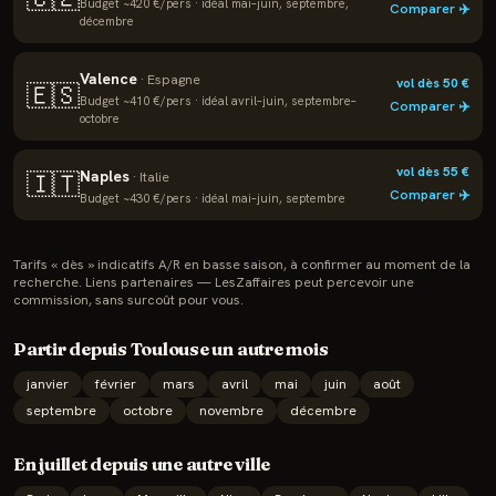
Budget ~
420
€/pers · idéal
mai–juin, septembre,
Comparer ✈️
décembre
Valence
·
Espagne
vol dès
50
€
🇪🇸
Budget ~
410
€/pers · idéal
avril–juin, septembre–
Comparer ✈️
octobre
vol dès
55
€
Naples
🇮🇹
·
Italie
Comparer ✈️
Budget ~
430
€/pers · idéal
mai–juin, septembre
Tarifs « dès » indicatifs A/R en basse saison, à confirmer au moment de la
recherche. Liens partenaires — LesZaffaires peut percevoir une
commission, sans surcoût pour vous.
Partir depuis
Toulouse
un autre mois
janvier
février
mars
avril
mai
juin
août
septembre
octobre
novembre
décembre
En
juillet
depuis une autre ville