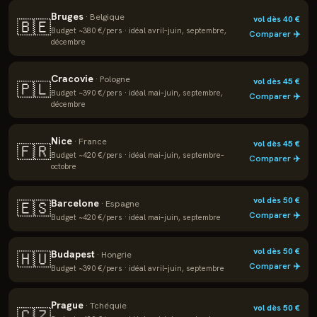
Bruges
·
Belgique
vol dès
40
€
🇧🇪
Budget ~
380
€/pers · idéal
avril–juin, septembre,
Comparer ✈️
décembre
Cracovie
·
Pologne
vol dès
45
€
🇵🇱
Budget ~
390
€/pers · idéal
mai–juin, septembre,
Comparer ✈️
décembre
Nice
·
France
vol dès
45
€
🇫🇷
Budget ~
420
€/pers · idéal
mai–juin, septembre–
Comparer ✈️
octobre
vol dès
50
€
Barcelone
🇪🇸
·
Espagne
Comparer ✈️
Budget ~
420
€/pers · idéal
mai–juin, septembre
vol dès
50
€
Budapest
🇭🇺
·
Hongrie
Comparer ✈️
Budget ~
390
€/pers · idéal
avril–juin, septembre
Prague
·
Tchéquie
vol dès
50
€
🇨🇿