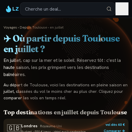
LZ
Voyages
›
Depuis
Toulouse
›
en
juillet
✈️ Où partir depuis
Toulouse
en
juillet
?
En juillet, cap sur la mer et le soleil. Réservez tôt : c'est la
haute saison, les prix grimpent vers les destinations
balnéaires.
Au départ de
Toulouse
, voici les destinations en pleine saison en
juillet
, classées du vol le moins cher au plus cher. Cliquez pour
comparer les vols en temps réel.
Top destinations en
juillet
depuis
Toulouse
vol dès
40
€
Londres
🇬🇧
·
Royaume-Uni
Comparer ✈️
Budget ~
550
€/pers · idéal
avril–septembre