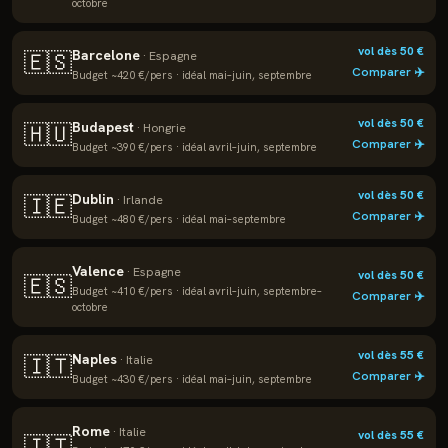
octobre
vol dès
50
€
Barcelone
🇪🇸
·
Espagne
Comparer ✈️
Budget ~
420
€/pers · idéal
mai–juin, septembre
vol dès
50
€
Budapest
🇭🇺
·
Hongrie
Comparer ✈️
Budget ~
390
€/pers · idéal
avril–juin, septembre
vol dès
50
€
Dublin
🇮🇪
·
Irlande
Comparer ✈️
Budget ~
480
€/pers · idéal
mai–septembre
Valence
·
Espagne
vol dès
50
€
🇪🇸
Budget ~
410
€/pers · idéal
avril–juin, septembre–
Comparer ✈️
octobre
vol dès
55
€
Naples
🇮🇹
·
Italie
Comparer ✈️
Budget ~
430
€/pers · idéal
mai–juin, septembre
Rome
·
Italie
vol dès
55
€
🇮🇹