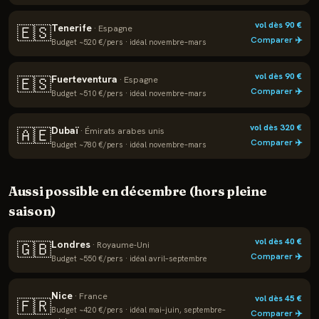
vol dès
90
€
Tenerife
🇪🇸
·
Espagne
Comparer ✈️
Budget ~
520
€/pers · idéal
novembre–mars
vol dès
90
€
Fuerteventura
🇪🇸
·
Espagne
Comparer ✈️
Budget ~
510
€/pers · idéal
novembre–mars
vol dès
320
€
Dubaï
🇦🇪
·
Émirats arabes unis
Comparer ✈️
Budget ~
780
€/pers · idéal
novembre–mars
Aussi possible en
décembre
(hors pleine
saison)
vol dès
40
€
Londres
🇬🇧
·
Royaume-Uni
Comparer ✈️
Budget ~
550
€/pers · idéal
avril–septembre
Nice
·
France
vol dès
45
€
🇫🇷
Budget ~
420
€/pers · idéal
mai–juin, septembre–
Comparer ✈️