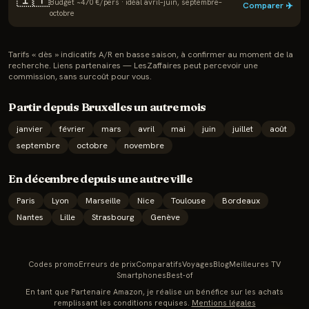
Budget ~
470
€/pers · idéal
avril–juin, septembre–
Comparer ✈️
octobre
Tarifs « dès » indicatifs A/R en basse saison, à confirmer au moment de la
recherche. Liens partenaires — LesZaffaires peut percevoir une
commission, sans surcoût pour vous.
Partir depuis
Bruxelles
un autre mois
janvier
février
mars
avril
mai
juin
juillet
août
septembre
octobre
novembre
En
décembre
depuis une autre ville
Paris
Lyon
Marseille
Nice
Toulouse
Bordeaux
Nantes
Lille
Strasbourg
Genève
Codes promo
Erreurs de prix
Comparatifs
Voyages
Blog
Meilleures TV
Smartphones
Best-of
En tant que Partenaire Amazon, je réalise un bénéfice sur les achats
remplissant les conditions requises.
Mentions légales