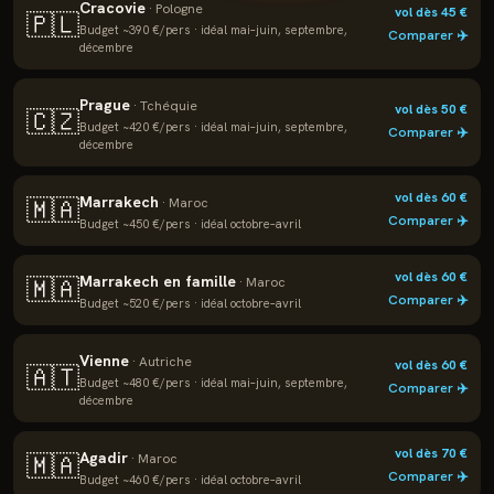
Cracovie
·
Pologne
vol dès
45
€
🇵🇱
Budget ~
390
€/pers · idéal
mai–juin, septembre,
Comparer ✈️
décembre
Prague
·
Tchéquie
vol dès
50
€
🇨🇿
Budget ~
420
€/pers · idéal
mai–juin, septembre,
Comparer ✈️
décembre
vol dès
60
€
Marrakech
🇲🇦
·
Maroc
Comparer ✈️
Budget ~
450
€/pers · idéal
octobre–avril
vol dès
60
€
Marrakech en famille
🇲🇦
·
Maroc
Comparer ✈️
Budget ~
520
€/pers · idéal
octobre–avril
Vienne
·
Autriche
vol dès
60
€
🇦🇹
Budget ~
480
€/pers · idéal
mai–juin, septembre,
Comparer ✈️
décembre
vol dès
70
€
Agadir
🇲🇦
·
Maroc
Comparer ✈️
Budget ~
460
€/pers · idéal
octobre–avril