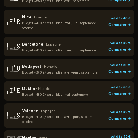
Comparer ✈️
Budget ~
550
€/pers · idéal
avril–septembre
Nice
·
France
vol dès
45
€
🇫🇷
Budget ~
420
€/pers · idéal
mai–juin, septembre–
Comparer ✈️
octobre
vol dès
50
€
Barcelone
🇪🇸
·
Espagne
Comparer ✈️
Budget ~
420
€/pers · idéal
mai–juin, septembre
vol dès
50
€
Budapest
🇭🇺
·
Hongrie
Comparer ✈️
Budget ~
390
€/pers · idéal
avril–juin, septembre
vol dès
50
€
Dublin
🇮🇪
·
Irlande
Comparer ✈️
Budget ~
480
€/pers · idéal
mai–septembre
Valence
·
Espagne
vol dès
50
€
🇪🇸
Budget ~
410
€/pers · idéal
avril–juin, septembre–
Comparer ✈️
octobre
vol dès
55
€
Naples