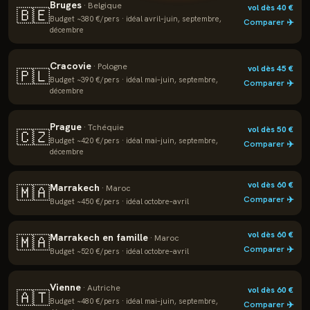
Bruges
·
Belgique
vol dès
40
€
🇧🇪
Budget ~
380
€/pers · idéal
avril–juin, septembre,
Comparer ✈️
décembre
Cracovie
·
Pologne
vol dès
45
€
🇵🇱
Budget ~
390
€/pers · idéal
mai–juin, septembre,
Comparer ✈️
décembre
Prague
·
Tchéquie
vol dès
50
€
🇨🇿
Budget ~
420
€/pers · idéal
mai–juin, septembre,
Comparer ✈️
décembre
vol dès
60
€
Marrakech
🇲🇦
·
Maroc
Comparer ✈️
Budget ~
450
€/pers · idéal
octobre–avril
vol dès
60
€
Marrakech en famille
🇲🇦
·
Maroc
Comparer ✈️
Budget ~
520
€/pers · idéal
octobre–avril
Vienne
·
Autriche
vol dès
60
€
🇦🇹
Budget ~
480
€/pers · idéal
mai–juin, septembre,
Comparer ✈️