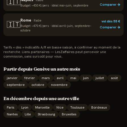
🇮🇹
·
Italie
Comparer ✈️
Budget ~
430
€/pers · idéal
mai–juin, septembre
Rome
·
Italie
vol dès
55
€
🇮🇹
Budget ~
470
€/pers · idéal
avril–juin, septembre–
Comparer ✈️
octobre
Tarifs « dès » indicatifs A/R en basse saison, à confirmer au moment de la
recherche. Liens partenaires — LesZaffaires peut percevoir une
commission, sans surcoût pour vous.
Partir depuis
Genève
un autre mois
janvier
février
mars
avril
mai
juin
juillet
août
septembre
octobre
novembre
En
décembre
depuis une autre ville
Paris
Lyon
Marseille
Nice
Toulouse
Bordeaux
Nantes
Lille
Strasbourg
Bruxelles