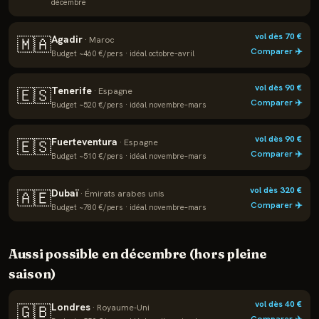
décembre
vol dès
70
€
Agadir
🇲🇦
·
Maroc
Comparer ✈️
Budget ~
460
€/pers · idéal
octobre–avril
vol dès
90
€
Tenerife
🇪🇸
·
Espagne
Comparer ✈️
Budget ~
520
€/pers · idéal
novembre–mars
vol dès
90
€
Fuerteventura
🇪🇸
·
Espagne
Comparer ✈️
Budget ~
510
€/pers · idéal
novembre–mars
vol dès
320
€
Dubaï
🇦🇪
·
Émirats arabes unis
Comparer ✈️
Budget ~
780
€/pers · idéal
novembre–mars
Aussi possible en
décembre
(hors pleine
saison)
vol dès
40
€
Londres
🇬🇧
·
Royaume-Uni