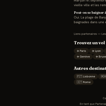
Mai-juin et septembre
vieille ville et les 
Peut-on se baigner 
Oui. La plage de Banje
baignades dans une e
Liens partenaires — Les
Trouvez un vol
✈️
Paris
✈️
Lyon
✈️
Genève
✈️
Bruxe
Autres destina
🇵🇹
Lisbonne
🇲
🇮🇹
Rome
Co
En tant que Partenai