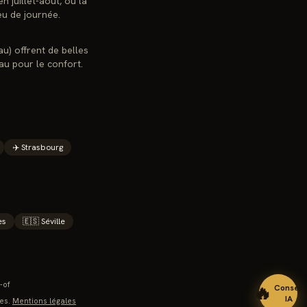
 juillet-août, où la
eu de journée.
eau) offrent de belles
au pour le confort.
✈️
Strasbourg
es
🇪🇸
Séville
-of
🔥
Conseil
IA
es.
Mentions légales