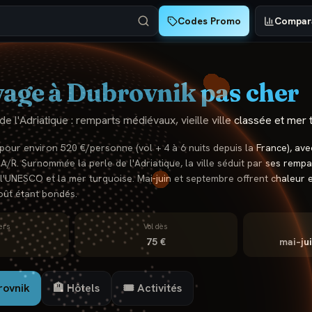
Codes Promo
Compara
age à
Dubrovnik
pas cher
de l'Adriatique : remparts médiévaux, vieille ville classée et mer 
pour environ 520 €/personne (vol + 4 à 6 nuits depuis la France), ave
A/R. Surnommée la perle de l'Adriatique, la ville séduit par ses remp
 à l'UNESCO et la mer turquoise. Mai-juin et septembre offrent chaleur 
août étant bondés.
ers
Vol dès
75 €
mai–ju
rovnik
🏨 Hôtels
🎟️ Activités