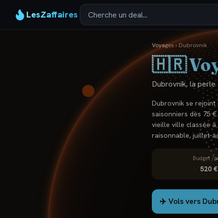
LesZaffaires
Voyages
›
Dubrovnik
🇭🇷
Voy
Dubrovnik, la perle 
Dubrovnik se rejoint 
saisonniers dès 75 € 
vieille ville classée
raisonnable, juillet-
Budget /p
520 €
✈️ Vols vers
Dub