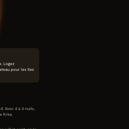
e. Logez
ateau pour les îles
đ. Avec 4 à 6 nuits,
e Krka.