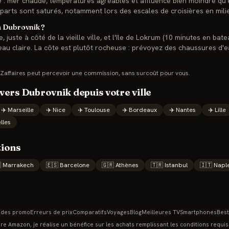
 : mer chaude, températures agréables et affluence bien moindre qu'en
remparts sont saturés, notamment lors des escales de croisières en mili
à Dubrovnik ?
, juste à côté de la vieille ville, et l'île de Lokrum (10 minutes en bat
au claire. La côte est plutôt rocheuse : prévoyez des chaussures d'e
Zaffaires peut percevoir une commission, sans surcoût pour vous.
 vers
Dubrovnik
depuis votre ville
✈️
Marseille
✈️
Nice
✈️
Toulouse
✈️
Bordeaux
✈️
Nantes
✈️
Lille
lles
tions

Marrakech
🇪🇸
Barcelone
🇬🇷
Athènes
🇹🇷
Istanbul
🇮🇹
Napl
des promo
Erreurs de prix
Comparatifs
Voyages
Blog
Meilleures TV
Smartphones
Best
re Amazon, je réalise un bénéfice sur les achats remplissant les conditions requis