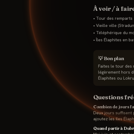
À voir / à fair
•
Tour des remparts
•
Vieille ville (Stradun
•
Téléphérique du mo
•
Îles Élaphites en b
💡 Bon plan
Faites le tour des
légèrement hors de 
Élaphites ou Lokr
Questions fr
Combien de jours fau
Deux jours suffisent 
ajoutez les îles Éla
Quand partir à Dubro