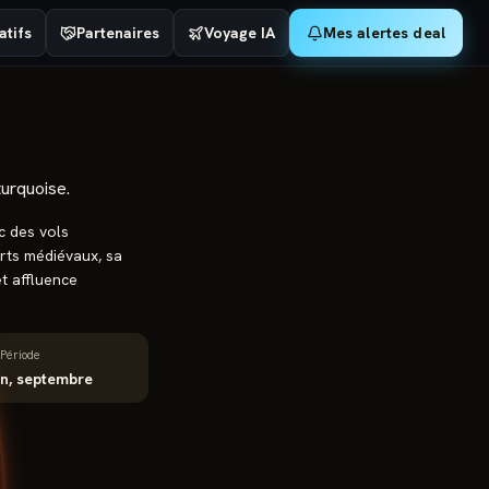
tifs
Partenaires
Voyage IA
Mes alertes deal
turquoise.
c des vols
arts médiévaux, sa
et affluence
Période
in, septembre