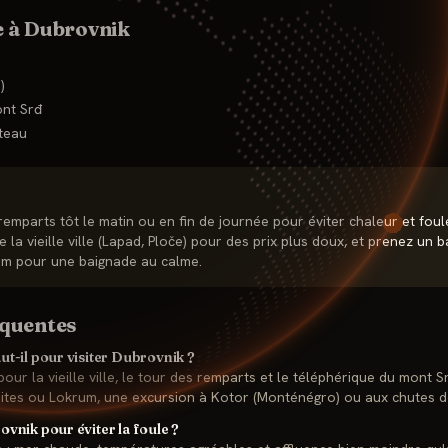
e à
Dubrovnik
)
nt Srđ
ateau
 remparts tôt le matin ou en fin de journée pour éviter chaleur et foul
la vieille ville (Lapad, Ploče) pour des prix plus doux, et prenez un b
um pour une baignade au calme.
équentes
t-il pour visiter Dubrovnik ?
pour la vieille ville, le tour des remparts et le téléphérique du mont Sr
phites ou Lokrum, une excursion à Kotor (Monténégro) ou aux chutes d
vnik pour éviter la foule ?