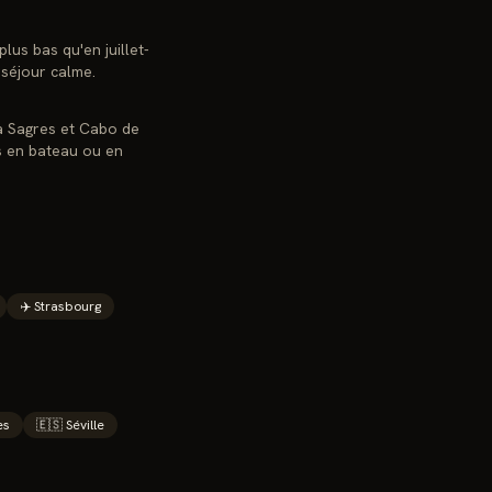
lus bas qu'en juillet-
 séjour calme.
e à Sagres et Cabo de
es en bateau ou en
✈️
Strasbourg
es
🇪🇸
Séville