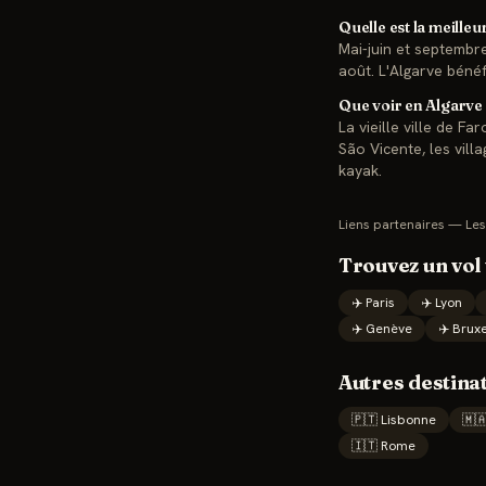
Quelle est la meilleu
Mai-juin et septembre
août. L'Algarve bénéf
Que voir en Algarve 
La vieille ville de F
São Vicente, les vill
kayak.
Liens partenaires — Les
Trouvez un vol
✈️
Paris
✈️
Lyon
✈️
Genève
✈️
Bruxe
Autres destina
🇵🇹
Lisbonne
🇲
🇮🇹
Rome