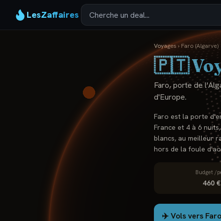
LesZaffaires
Voyages
›
Faro (Algarve)
🇵🇹
Voy
Faro, porte de l'Alg
d'Europe.
Faro est la porte d'e
France et 4 à 6 nuits
blancs, au meilleur r
hors de la foule d'ao
Budget /p
460 €
✈️ Vols vers
Faro