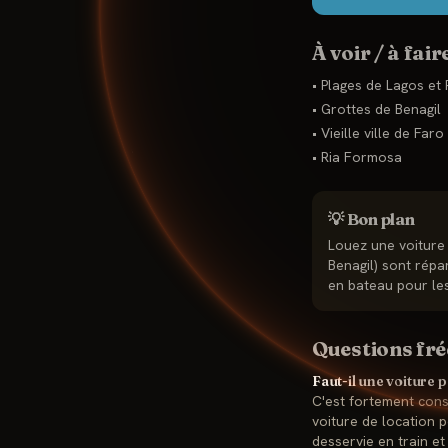
À voir / à fair
•
Plages de Lagos et 
•
Grottes de Benagil
•
Vieille ville de Faro
•
Ria Formosa
💡 Bon plan
Louez une voiture 
Benagil) sont répa
en bateau pour les
Questions fr
Faut-il une voiture p
C'est fortement conse
voiture de location p
desservie en train et