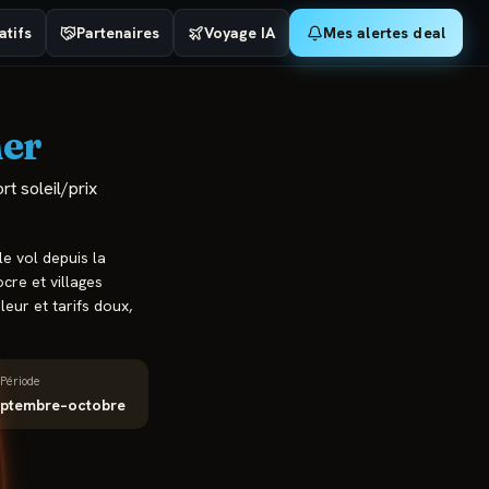
tifs
Partenaires
Voyage IA
Mes alertes deal
her
rt soleil/prix
le vol depuis la
cre et villages
leur et tarifs doux,
Période
septembre–octobre