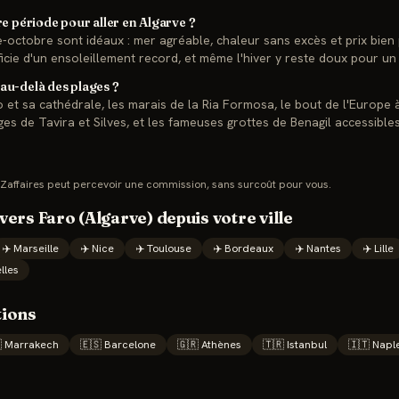
re période pour aller en Algarve ?
-octobre sont idéaux : mer agréable, chaleur sans excès et prix bien p
icie d'un ensoleillement record, et même l'hiver y reste doux pour un
au-delà des plages ?
aro et sa cathédrale, les marais de la Ria Formosa, le bout de l'Europ
ages de Tavira et Silves, et les fameuses grottes de Benagil accessibl
Zaffaires peut percevoir une commission, sans surcoût pour vous.
 vers
Faro (Algarve)
depuis votre ville
✈️
Marseille
✈️
Nice
✈️
Toulouse
✈️
Bordeaux
✈️
Nantes
✈️
Lille
lles
tions

Marrakech
🇪🇸
Barcelone
🇬🇷
Athènes
🇹🇷
Istanbul
🇮🇹
Napl