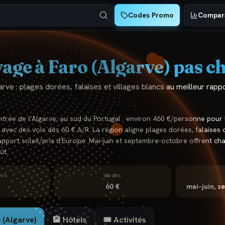
Codes Promo
Compara
age à
Faro (Algarve)
pas c
arve : plages dorées, falaises et villages blancs au meilleur rappo
ntrée de l'Algarve, au sud du Portugal : environ 460 €/personne pour 
, avec des vols dès 60 € A/R. La région aligne plages dorées, falaises o
apport soleil/prix d'Europe. Mai-juin et septembre-octobre offrent cha
ût.
ers
Vol dès
60 €
mai–juin, 
 (Algarve)
🏨 Hôtels
🎟️ Activités