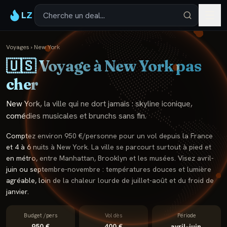
LZ
Voyages
›
New York
🇺🇸
Voyage à
New York
pas
cher
New York, la ville qui ne dort jamais : skyline iconique,
comédies musicales et brunchs sans fin.
Comptez environ 950 €/personne pour un vol depuis la France
et 4 à 6 nuits à New York. La ville se parcourt surtout à pied et
en métro, entre Manhattan, Brooklyn et les musées. Visez avril-
juin ou septembre-novembre : températures douces et lumière
agréable, loin de la chaleur lourde de juillet-août et du froid de
janvier.
Budget /pers
Vol dès
Période
950 €
400 €
avril–juin,