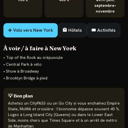
septembre–
novembre
✈️ Vols vers
New York
🏨 Hôtels
🎟️ Activités
À voir / à faire à
New York
•
Top of the Rock au crépuscule
•
Central Park à vélo
•
Show à Broadway
•
Brooklyn Bridge à pied
💡 Bon plan
Achetez un CityPASS ou un Go City si vous enchaînez Empire
State, MoMA et croisière : l'économie dépasse souvent 40 %.
Logez à Long Island City (Queens) ou dans le Lower East
Side, moins chers que Times Square et à un arrêt de métro
de Manhattan.