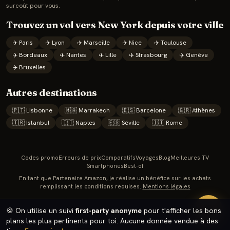
surcoût pour vous.
Trouvez un vol vers
New York
depuis votre ville
✈️
Paris
✈️
Lyon
✈️
Marseille
✈️
Nice
✈️
Toulouse
✈️
Bordeaux
✈️
Nantes
✈️
Lille
✈️
Strasbourg
✈️
Genève
✈️
Bruxelles
Autres destinations
🇵🇹
Lisbonne
🇲🇦
Marrakech
🇪🇸
Barcelone
🇬🇷
Athènes
🇹🇷
Istanbul
🇮🇹
Naples
🇪🇸
Séville
🇮🇹
Rome
Codes promo
Erreurs de prix
Comparatifs
Voyages
Blog
Meilleures TV
Smartphones
Best-of
En tant que Partenaire Amazon, je réalise un bénéfice sur les achats
remplissant les conditions requises.
Mentions légales
🔥
🍪 On utilise un suivi
first-party anonyme
pour t'afficher les bons
plans les plus pertinents pour toi. Aucune donnée vendue à des