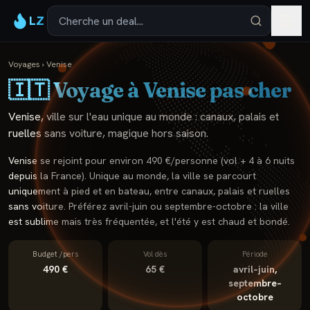
LZ
Voyages
›
Venise
🇮🇹
Voyage à
Venise
pas cher
Venise, ville sur l'eau unique au monde : canaux, palais et
ruelles sans voiture, magique hors saison.
Venise se rejoint pour environ 490 €/personne (vol + 4 à 6 nuits
depuis la France). Unique au monde, la ville se parcourt
uniquement à pied et en bateau, entre canaux, palais et ruelles
sans voiture. Préférez avril-juin ou septembre-octobre : la ville
est sublime mais très fréquentée, et l'été y est chaud et bondé.
Budget /pers
Vol dès
Période
490 €
65 €
avril–juin,
septembre–
octobre