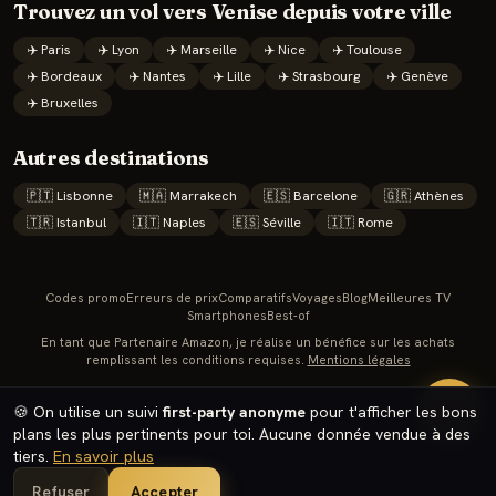
Trouvez un vol vers
Venise
depuis votre ville
✈️
Paris
✈️
Lyon
✈️
Marseille
✈️
Nice
✈️
Toulouse
✈️
Bordeaux
✈️
Nantes
✈️
Lille
✈️
Strasbourg
✈️
Genève
✈️
Bruxelles
Autres destinations
🇵🇹
Lisbonne
🇲🇦
Marrakech
🇪🇸
Barcelone
🇬🇷
Athènes
🇹🇷
Istanbul
🇮🇹
Naples
🇪🇸
Séville
🇮🇹
Rome
Codes promo
Erreurs de prix
Comparatifs
Voyages
Blog
Meilleures TV
Smartphones
Best-of
En tant que Partenaire Amazon, je réalise un bénéfice sur les achats
remplissant les conditions requises.
Mentions légales
🔥
🍪 On utilise un suivi
first-party anonyme
pour t'afficher les bons
plans les plus pertinents pour toi. Aucune donnée vendue à des
tiers.
En savoir plus
Refuser
Accepter