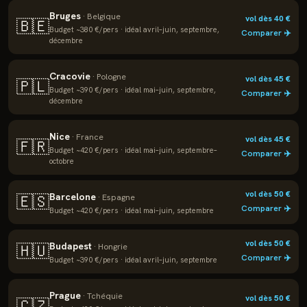
Bruges
·
Belgique
vol dès
40
€
🇧🇪
Budget ~
380
€/pers · idéal
avril–juin, septembre,
Comparer ✈️
décembre
Cracovie
·
Pologne
vol dès
45
€
🇵🇱
Budget ~
390
€/pers · idéal
mai–juin, septembre,
Comparer ✈️
décembre
Nice
·
France
vol dès
45
€
🇫🇷
Budget ~
420
€/pers · idéal
mai–juin, septembre–
Comparer ✈️
octobre
vol dès
50
€
Barcelone
🇪🇸
·
Espagne
Comparer ✈️
Budget ~
420
€/pers · idéal
mai–juin, septembre
vol dès
50
€
Budapest
🇭🇺
·
Hongrie
Comparer ✈️
Budget ~
390
€/pers · idéal
avril–juin, septembre
Prague
·
Tchéquie
vol dès
50
€
🇨🇿