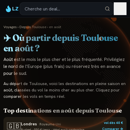
LZ
Voyages
›
Depuis
Toulouse
›
en
août
✈️ Où partir depuis
Toulouse
en
août
?
Août est le mois le plus cher et le plus fréquenté. Privilégiez
le nord de l'Europe (plus frais) ou réservez très en avance
pour le sud.
Au départ de
Toulouse
, voici les destinations en pleine saison en
août
, classées du vol le moins cher au plus cher. Cliquez pour
comparer les vols en temps réel.
Top destinations en
août
depuis
Toulouse
vol dès
40
€
Londres
🇬🇧
·
Royaume-Uni
Comparer ✈️
Budget ~
550
€/pers · idéal
avril–septembre