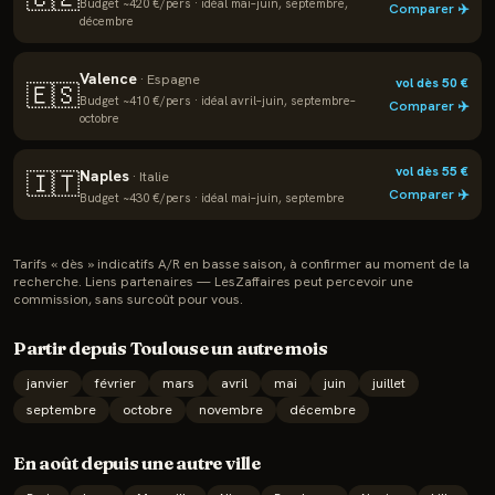
Budget ~
420
€/pers · idéal
mai–juin, septembre,
Comparer ✈️
décembre
Valence
·
Espagne
vol dès
50
€
🇪🇸
Budget ~
410
€/pers · idéal
avril–juin, septembre–
Comparer ✈️
octobre
vol dès
55
€
Naples
🇮🇹
·
Italie
Comparer ✈️
Budget ~
430
€/pers · idéal
mai–juin, septembre
Tarifs « dès » indicatifs A/R en basse saison, à confirmer au moment de la
recherche. Liens partenaires — LesZaffaires peut percevoir une
commission, sans surcoût pour vous.
Partir depuis
Toulouse
un autre mois
janvier
février
mars
avril
mai
juin
juillet
septembre
octobre
novembre
décembre
En
août
depuis une autre ville