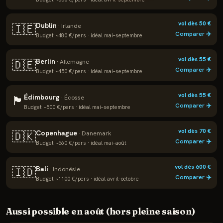
vol dès
50
€
Dublin
🇮🇪
·
Irlande
Comparer ✈️
Budget ~
480
€/pers · idéal
mai–septembre
vol dès
55
€
Berlin
🇩🇪
·
Allemagne
Comparer ✈️
Budget ~
450
€/pers · idéal
mai–septembre
vol dès
55
€
Édimbourg
🏴
·
Écosse
Comparer ✈️
Budget ~
500
€/pers · idéal
mai–septembre
vol dès
70
€
Copenhague
🇩🇰
·
Danemark
Comparer ✈️
Budget ~
560
€/pers · idéal
mai–août
vol dès
600
€
Bali
🇮🇩
·
Indonésie
Comparer ✈️
Budget ~
1100
€/pers · idéal
avril–octobre
Aussi possible en
août
(hors pleine saison)