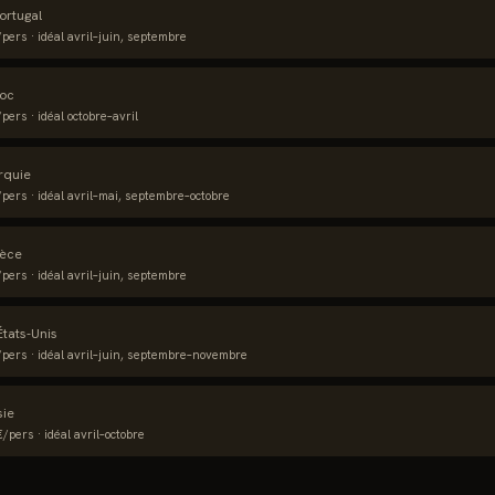
ortugal
pers · idéal
avril–juin, septembre
oc
pers · idéal
octobre–avril
rquie
pers · idéal
avril–mai, septembre–octobre
èce
pers · idéal
avril–juin, septembre
États-Unis
pers · idéal
avril–juin, septembre–novembre
sie
/pers · idéal
avril–octobre