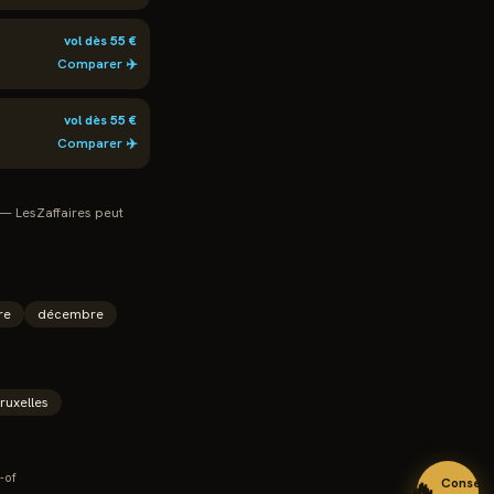
vol dès
55
€
Comparer ✈️
vol dès
55
€
Comparer ✈️
 — LesZaffaires peut
re
décembre
ruxelles
-of
🔥
Conseil