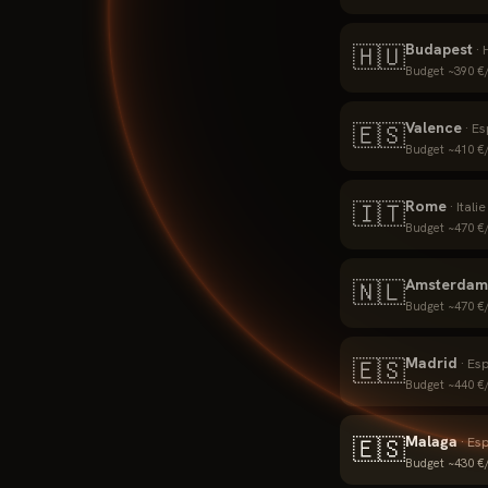
Budapest
🇭🇺
·
Budget ~
390
€/
Valence
🇪🇸
·
Es
Budget ~
410
€/
Rome
🇮🇹
·
Italie
Budget ~
470
€/
Amsterdam
🇳🇱
Budget ~
470
€/
Madrid
🇪🇸
·
Es
Budget ~
440
€/
Malaga
🇪🇸
·
Es
Budget ~
430
€/