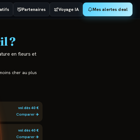
tifs
Partenaires
Voyage IA
Mes alertes deal
il
?
ature en fleurs et
 moins cher au plus
vol dès
40
€
Comparer ✈️
vol dès
40
€
Comparer ✈️