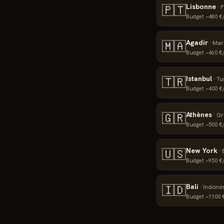
Lisbonne
🇵🇹
·
P
Budget ~
480
€/
Agadir
🇲🇦
·
Mar
Budget ~
460
€/
Istanbul
🇹🇷
·
Tu
Budget ~
400
€/
Athènes
🇬🇷
·
Gr
Budget ~
500
€/
New York
🇺🇸
·
Budget ~
950
€/
Bali
🇮🇩
·
Indoné
Budget ~
1100
€