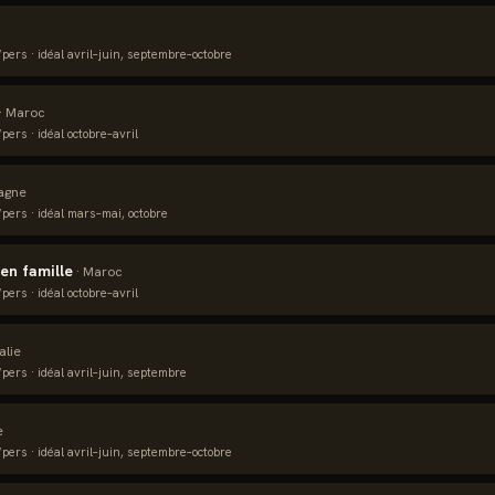
pers · idéal
avril–juin, septembre–octobre
·
Maroc
pers · idéal
octobre–avril
agne
pers · idéal
mars–mai, octobre
en famille
·
Maroc
pers · idéal
octobre–avril
talie
pers · idéal
avril–juin, septembre
e
pers · idéal
avril–juin, septembre–octobre