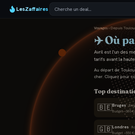
LesZaffaires
Voyages
›
Depuis
Toulou
✈️ Où pa
Avril est l'un des m
tarifs avant la haute
Au départ de
Toulou
cher. Cliquez pour c
Top destinati
Bruges
🇧🇪
·
Bel
Budget ~
380
€/
Londres
🇬🇧
·
R
Budget ~
550
€/