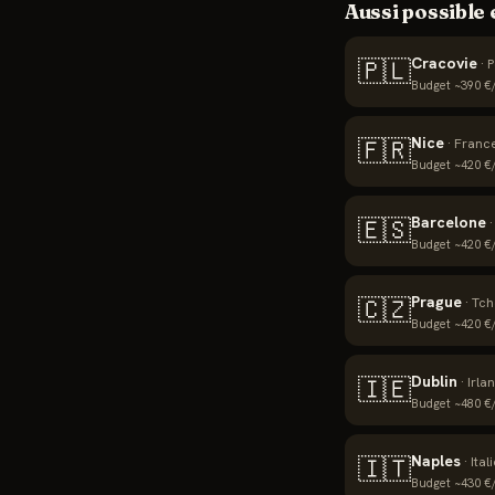
Aussi possible
Cracovie
🇵🇱
·
P
Budget ~
390
€/
Nice
🇫🇷
·
Franc
Budget ~
420
€/
Barcelone
🇪🇸
Budget ~
420
€/
Prague
🇨🇿
·
Tch
Budget ~
420
€/
Dublin
🇮🇪
·
Irla
Budget ~
480
€/
Naples
🇮🇹
·
Ital
Budget ~
430
€/