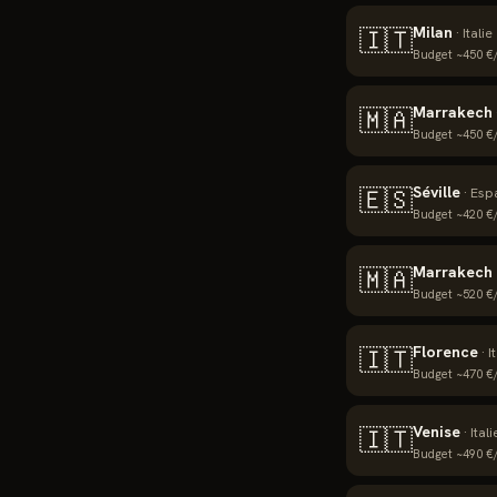
Milan
🇮🇹
·
Italie
Budget ~
450
€/
Marrakech
🇲🇦
Budget ~
450
€/
Séville
🇪🇸
·
Esp
Budget ~
420
€/
Marrakech 
🇲🇦
Budget ~
520
€/
Florence
🇮🇹
·
I
Budget ~
470
€/
Venise
🇮🇹
·
Itali
Budget ~
490
€/