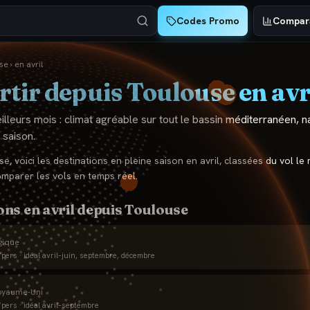
Codes Promo
Compara
se
›
en
avril
rtir depuis
Toulouse
en
avr
eilleurs mois : climat agréable sur tout le bassin méditerranéen, n
 saison.
se
, voici les destinations en pleine saison en
avril
, classées du vol le
omparer les vols en temps réel.
ons en
avril
depuis
Toulouse
gique
pers · idéal
avril–juin, septembre, décembre
oyaume-Uni
pers · idéal
avril–septembre