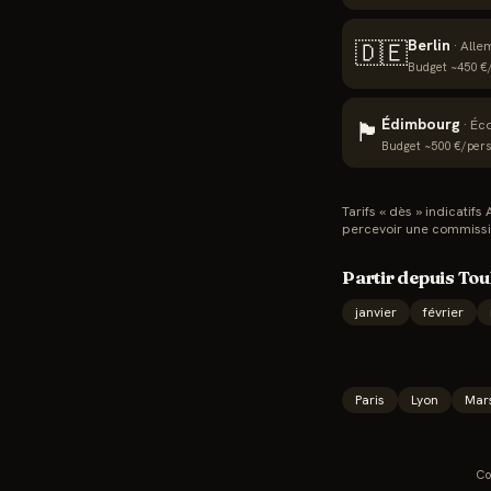
Berlin
🇩🇪
·
Alle
Budget ~
450
€/
Édimbourg
🏴
·
Éc
Budget ~
500
€/pers 
Tarifs « dès » indicatif
percevoir une commissi
Partir depuis
Tou
janvier
février
Paris
Lyon
Mars
Co