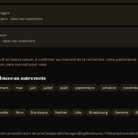
magne
pers · idéal
mai–septembre
osse
· idéal
mai–septembre
s A/R en basse saison, à confirmer au moment de la recherche. Liens partenaires
on, sans surcoût pour vous.
louse
un autre mois
mars
mai
juin
juillet
août
septembre
octobre
novemb
eille
Nice
Bordeaux
Nantes
Lille
Strasbourg
Genève
B
des promo
Erreurs de prix
Comparatifs
Voyages
Blog
Meilleures TV
Smartphones
Best