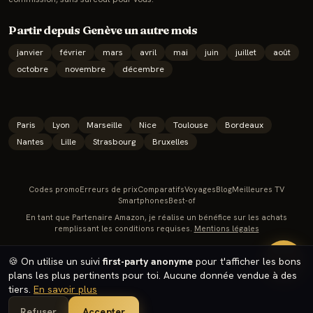
Partir depuis
Genève
un autre mois
janvier
février
mars
avril
mai
juin
juillet
août
octobre
novembre
décembre
Paris
Lyon
Marseille
Nice
Toulouse
Bordeaux
Nantes
Lille
Strasbourg
Bruxelles
Codes promo
Erreurs de prix
Comparatifs
Voyages
Blog
Meilleures TV
Smartphones
Best-of
En tant que Partenaire Amazon, je réalise un bénéfice sur les achats
remplissant les conditions requises.
Mentions légales
🔥
🍪 On utilise un suivi
first-party anonyme
pour t'afficher les bons
plans les plus pertinents pour toi. Aucune donnée vendue à des
tiers.
En savoir plus
Refuser
Accepter