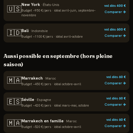
New York
·
États-Unis
vol dès
400
€
🇺🇸
Budget ~
950
€/pers · idéal
avril–juin, septembre–
Comparer ✈️
novembre
vol dès
600
€
Bali
🇮🇩
·
Indonésie
Comparer ✈️
Budget ~
1100
€/pers · idéal
avril–octobre
Aussi possible en
septembre
(hors pleine
saison)
vol dès
60
€
Marrakech
🇲🇦
·
Maroc
Comparer ✈️
Budget ~
450
€/pers · idéal
octobre–avril
vol dès
60
€
Séville
🇪🇸
·
Espagne
Comparer ✈️
Budget ~
420
€/pers · idéal
mars–mai, octobre
vol dès
60
€
Marrakech en famille
🇲🇦
·
Maroc
Comparer ✈️
Budget ~
520
€/pers · idéal
octobre–avril