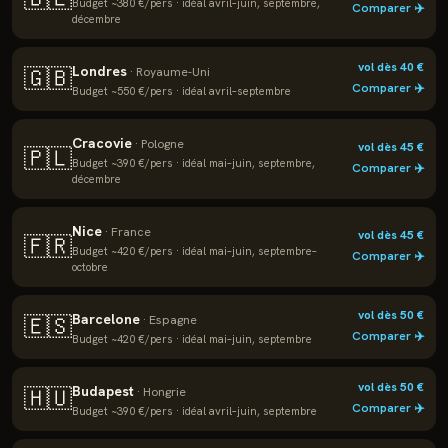
Budget ~
380
€/pers · idéal
avril–juin, septembre,
Comparer ✈️
décembre
vol dès
40
€
Londres
🇬🇧
·
Royaume-Uni
Comparer ✈️
Budget ~
550
€/pers · idéal
avril–septembre
Cracovie
·
Pologne
vol dès
45
€
🇵🇱
Budget ~
390
€/pers · idéal
mai–juin, septembre,
Comparer ✈️
décembre
Nice
·
France
vol dès
45
€
🇫🇷
Budget ~
420
€/pers · idéal
mai–juin, septembre–
Comparer ✈️
octobre
vol dès
50
€
Barcelone
🇪🇸
·
Espagne
Comparer ✈️
Budget ~
420
€/pers · idéal
mai–juin, septembre
vol dès
50
€
Budapest
🇭🇺
·
Hongrie
Comparer ✈️
Budget ~
390
€/pers · idéal
avril–juin, septembre