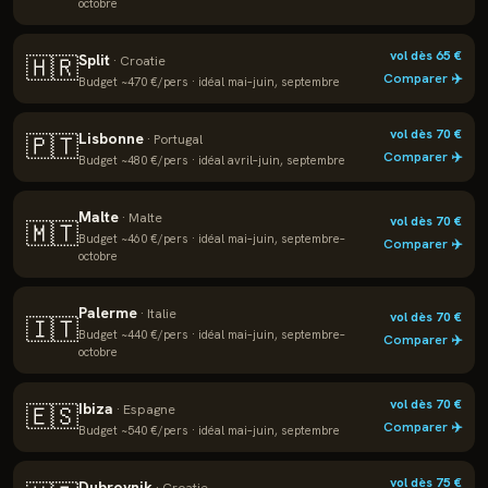
octobre
vol dès
65
€
Split
🇭🇷
·
Croatie
Comparer ✈️
Budget ~
470
€/pers · idéal
mai–juin, septembre
vol dès
70
€
Lisbonne
🇵🇹
·
Portugal
Comparer ✈️
Budget ~
480
€/pers · idéal
avril–juin, septembre
Malte
·
Malte
vol dès
70
€
🇲🇹
Budget ~
460
€/pers · idéal
mai–juin, septembre–
Comparer ✈️
octobre
Palerme
·
Italie
vol dès
70
€
🇮🇹
Budget ~
440
€/pers · idéal
mai–juin, septembre–
Comparer ✈️
octobre
vol dès
70
€
Ibiza
🇪🇸
·
Espagne
Comparer ✈️
Budget ~
540
€/pers · idéal
mai–juin, septembre
vol dès
75
€
Dubrovnik