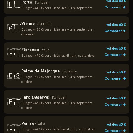
vol dès
60
€
Porto
🇵🇹
·
Portugal
Comparer ✈️
Budget ~
410
€/pers · idéal
mai–juin, septembre
Vienne
·
Autriche
vol dès
60
€
🇦🇹
Budget ~
480
€/pers · idéal
mai–juin, septembre,
Comparer ✈️
décembre
vol dès
60
€
Florence
🇮🇹
·
Italie
Comparer ✈️
Budget ~
470
€/pers · idéal
avril–juin, septembre
Palma de Majorque
·
Espagne
vol dès
60
€
🇪🇸
Budget ~
480
€/pers · idéal
mai–juin, septembre–
Comparer ✈️
octobre
Faro (Algarve)
·
Portugal
vol dès
60
€
🇵🇹
Budget ~
460
€/pers · idéal
mai–juin, septembre–
Comparer ✈️
octobre
Venise
·
Italie
vol dès
65
€
🇮🇹
Budget ~
490
€/pers · idéal
avril–juin, septembre–
Comparer ✈️