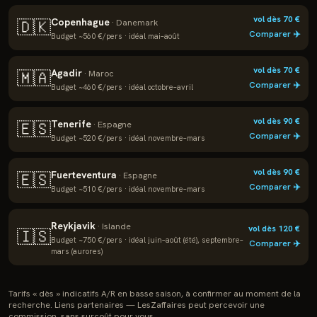
vol dès
70
€
Copenhague
🇩🇰
·
Danemark
Comparer ✈️
Budget ~
560
€/pers · idéal
mai–août
vol dès
70
€
Agadir
🇲🇦
·
Maroc
Comparer ✈️
Budget ~
460
€/pers · idéal
octobre–avril
vol dès
90
€
Tenerife
🇪🇸
·
Espagne
Comparer ✈️
Budget ~
520
€/pers · idéal
novembre–mars
vol dès
90
€
Fuerteventura
🇪🇸
·
Espagne
Comparer ✈️
Budget ~
510
€/pers · idéal
novembre–mars
Reykjavik
·
Islande
vol dès
120
€
🇮🇸
Budget ~
750
€/pers · idéal
juin–août (été), septembre–
Comparer ✈️
mars (aurores)
Tarifs « dès » indicatifs A/R en basse saison, à confirmer au moment de la
recherche. Liens partenaires — LesZaffaires peut percevoir une
commission, sans surcoût pour vous.