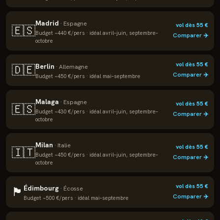
Madrid
·
Espagne
vol dès
55
€
🇪🇸
Budget ~
440
€/pers · idéal
avril–juin, septembre–
Comparer ✈️
octobre
vol dès
55
€
Berlin
🇩🇪
·
Allemagne
Comparer ✈️
Budget ~
450
€/pers · idéal
mai–septembre
Malaga
·
Espagne
vol dès
55
€
🇪🇸
Budget ~
430
€/pers · idéal
avril–juin, septembre–
Comparer ✈️
octobre
Milan
·
Italie
vol dès
55
€
🇮🇹
Budget ~
450
€/pers · idéal
avril–juin, septembre–
Comparer ✈️
octobre
vol dès
55
€
Édimbourg
🏴
·
Écosse
Comparer ✈️
Budget ~
500
€/pers · idéal
mai–septembre