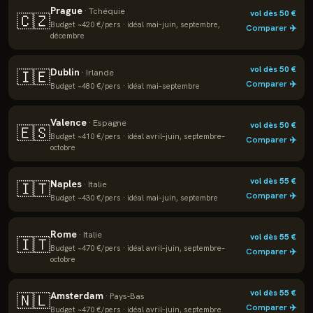
Prague
·
Tchéquie
vol dès
50
€
🇨🇿
Budget ~
420
€/pers · idéal
mai–juin, septembre,
Comparer ✈️
décembre
vol dès
50
€
Dublin
🇮🇪
·
Irlande
Comparer ✈️
Budget ~
480
€/pers · idéal
mai–septembre
Valence
·
Espagne
vol dès
50
€
🇪🇸
Budget ~
410
€/pers · idéal
avril–juin, septembre–
Comparer ✈️
octobre
vol dès
55
€
Naples
🇮🇹
·
Italie
Comparer ✈️
Budget ~
430
€/pers · idéal
mai–juin, septembre
Rome
·
Italie
vol dès
55
€
🇮🇹
Budget ~
470
€/pers · idéal
avril–juin, septembre–
Comparer ✈️
octobre
vol dès
55
€
Amsterdam
🇳🇱
·
Pays-Bas
Comparer ✈️
Budget ~
470
€/pers · idéal
avril–juin, septembre