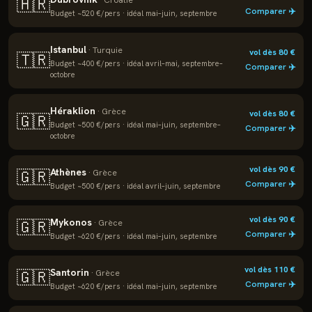
🇭🇷
·
Croatie
Comparer ✈️
Budget ~
520
€/pers · idéal
mai–juin, septembre
Istanbul
·
Turquie
vol dès
80
€
🇹🇷
Budget ~
400
€/pers · idéal
avril–mai, septembre–
Comparer ✈️
octobre
Héraklion
·
Grèce
vol dès
80
€
🇬🇷
Budget ~
500
€/pers · idéal
mai–juin, septembre–
Comparer ✈️
octobre
vol dès
90
€
Athènes
🇬🇷
·
Grèce
Comparer ✈️
Budget ~
500
€/pers · idéal
avril–juin, septembre
vol dès
90
€
Mykonos
🇬🇷
·
Grèce
Comparer ✈️
Budget ~
620
€/pers · idéal
mai–juin, septembre
vol dès
110
€
Santorin
🇬🇷
·
Grèce
Comparer ✈️
Budget ~
620
€/pers · idéal
mai–juin, septembre