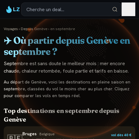
LZ
Voyages
›
Depuis
Genève
›
en
septembre
✈️ Où partir depuis
Genève
en
septembre
?
Septembre est sans doute le meilleur mois : mer encore
chaude, chaleur retombée, foule partie et tarifs en baisse.
Au départ de
Genève
, voici les destinations en pleine saison en
septembre
, classées du vol le moins cher au plus cher. Cliquez
pour comparer les vols en temps réel.
Top destinations en
septembre
depuis
Genève
Bruges
·
Belgique
vol dès
40
€
🇧🇪