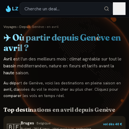
LZ
Voyages
›
Depuis
Genève
›
en
avril
✈️ Où partir depuis
Genève
en
avril
?
Avril est l'un des meilleurs mois : climat agréable sur tout le
bassin méditerranéen, nature en fleurs et tarifs avant la
haute saison.
Au départ de
Genève
, voici les destinations en pleine saison en
avril
, classées du vol le moins cher au plus cher. Cliquez pour
comparer les vols en temps réel.
Top destinations en
avril
depuis
Genève
Bruges
·
Belgique
vol dès
40
€
🇧🇪
Budget ~
380
€/pers · idéal
avril–juin, septembre,