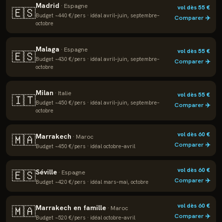
Madrid
·
Espagne
vol dès
55
€
🇪🇸
Budget ~
440
€/pers · idéal
avril–juin, septembre–
Comparer ✈️
octobre
Malaga
·
Espagne
vol dès
55
€
🇪🇸
Budget ~
430
€/pers · idéal
avril–juin, septembre–
Comparer ✈️
octobre
Milan
·
Italie
vol dès
55
€
🇮🇹
Budget ~
450
€/pers · idéal
avril–juin, septembre–
Comparer ✈️
octobre
vol dès
60
€
Marrakech
🇲🇦
·
Maroc
Comparer ✈️
Budget ~
450
€/pers · idéal
octobre–avril
vol dès
60
€
Séville
🇪🇸
·
Espagne
Comparer ✈️
Budget ~
420
€/pers · idéal
mars–mai, octobre
vol dès
60
€
Marrakech en famille
🇲🇦
·
Maroc
Comparer ✈️
Budget ~
520
€/pers · idéal
octobre–avril