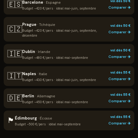
vol dès
50
€
Barcelone
🇪🇸
·
Espagne
Comparer ✈️
Budget ~
420
€/pers · idéal
mai–juin, septembre
Prague
·
Tchéquie
vol dès
50
€
🇨🇿
Budget ~
420
€/pers · idéal
mai–juin, septembre,
Comparer ✈️
décembre
vol dès
50
€
Dublin
🇮🇪
·
Irlande
Comparer ✈️
Budget ~
480
€/pers · idéal
mai–septembre
vol dès
55
€
Naples
🇮🇹
·
Italie
Comparer ✈️
Budget ~
430
€/pers · idéal
mai–juin, septembre
vol dès
55
€
Berlin
🇩🇪
·
Allemagne
Comparer ✈️
Budget ~
450
€/pers · idéal
mai–septembre
vol dès
55
€
Édimbourg
🏴
·
Écosse
Comparer ✈️
Budget ~
500
€/pers · idéal
mai–septembre