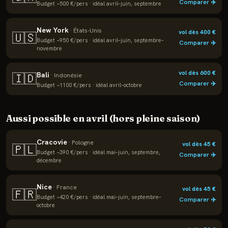
Comparer ✈️
Budget ~
500
€/pers · idéal
avril–juin, septembre
New York
·
États-Unis
vol dès
400
€
🇺🇸
Budget ~
950
€/pers · idéal
avril–juin, septembre–
Comparer ✈️
novembre
vol dès
600
€
Bali
🇮🇩
·
Indonésie
Comparer ✈️
Budget ~
1100
€/pers · idéal
avril–octobre
Aussi possible en
avril
(hors pleine saison)
Cracovie
·
Pologne
vol dès
45
€
🇵🇱
Budget ~
390
€/pers · idéal
mai–juin, septembre,
Comparer ✈️
décembre
Nice
·
France
vol dès
45
€
🇫🇷
Budget ~
420
€/pers · idéal
mai–juin, septembre–
Comparer ✈️
octobre