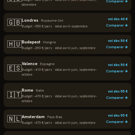
Comparer ✈️
décembre
vol dès
40
€
Londres
🇬🇧
·
Royaume-Uni
Comparer ✈️
Budget ~
550
€/pers · idéal
avril–septembre
vol dès
50
€
Budapest
🇭🇺
·
Hongrie
Comparer ✈️
Budget ~
390
€/pers · idéal
avril–juin, septembre
Valence
·
Espagne
vol dès
50
€
🇪🇸
Budget ~
410
€/pers · idéal
avril–juin, septembre–
Comparer ✈️
octobre
Rome
·
Italie
vol dès
55
€
🇮🇹
Budget ~
470
€/pers · idéal
avril–juin, septembre–
Comparer ✈️
octobre
vol dès
55
€
Amsterdam
🇳🇱
·
Pays-Bas
Comparer ✈️
Budget ~
470
€/pers · idéal
avril–juin, septembre