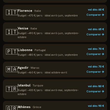
vol dès
60
€
Florence
🇮🇹
·
Italie
Comparer ✈️
Budget ~
470
€/pers · idéal
avril–juin, septembre
Venise
·
Italie
vol dès
65
€
🇮🇹
Budget ~
490
€/pers · idéal
avril–juin, septembre–
Comparer ✈️
octobre
vol dès
70
€
Lisbonne
🇵🇹
·
Portugal
Comparer ✈️
Budget ~
480
€/pers · idéal
avril–juin, septembre
vol dès
70
€
Agadir
🇲🇦
·
Maroc
Comparer ✈️
Budget ~
460
€/pers · idéal
octobre–avril
Istanbul
·
Turquie
vol dès
80
€
🇹🇷
Budget ~
400
€/pers · idéal
avril–mai, septembre–
Comparer ✈️
octobre
vol dès
90
€
Athènes
🇬🇷
·
Grèce