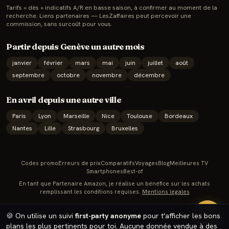
Tarifs « dès » indicatifs A/R en basse saison, à confirmer au moment de la
recherche. Liens partenaires — LesZaffaires peut percevoir une
commission, sans surcoût pour vous.
Partir depuis
Genève
un autre mois
janvier
février
mars
mai
juin
juillet
août
septembre
octobre
novembre
décembre
En
avril
depuis une autre ville
Paris
Lyon
Marseille
Nice
Toulouse
Bordeaux
Nantes
Lille
Strasbourg
Bruxelles
Codes promo
Erreurs de prix
Comparatifs
Voyages
Blog
Meilleures TV
Smartphones
Best-of
En tant que Partenaire Amazon, je réalise un bénéfice sur les achats
remplissant les conditions requises.
Mentions légales
🔥
🍪 On utilise un suivi
first-party anonyme
pour t'afficher les bons
plans les plus pertinents pour toi. Aucune donnée vendue à des