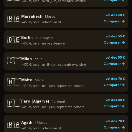
Comparer ✈️
~
440
€/pers ·
avril–juin, septembre–octobre
vol dès
60
€
Marrakech
🇲🇦
·
Maroc
Comparer ✈️
~
450
€/pers ·
octobre–avril
vol dès
55
€
Berlin
🇩🇪
·
Allemagne
Comparer ✈️
~
450
€/pers ·
mai–septembre
vol dès
55
€
Milan
🇮🇹
·
Italie
Comparer ✈️
~
450
€/pers ·
avril–juin, septembre–octobre
vol dès
70
€
Malte
🇲🇹
·
Malte
Comparer ✈️
~
460
€/pers ·
mai–juin, septembre–octobre
vol dès
60
€
Faro (Algarve)
🇵🇹
·
Portugal
Comparer ✈️
~
460
€/pers ·
mai–juin, septembre–octobre
vol dès
70
€
Agadir
🇲🇦
·
Maroc
Comparer ✈️
~
460
€/pers ·
octobre–avril