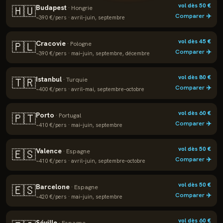
vol dès
50
€
Budapest
🇭🇺
·
Hongrie
Comparer ✈️
~
390
€/pers ·
avril–juin, septembre
vol dès
45
€
Cracovie
🇵🇱
·
Pologne
Comparer ✈️
~
390
€/pers ·
mai–juin, septembre, décembre
vol dès
80
€
Istanbul
🇹🇷
·
Turquie
Comparer ✈️
~
400
€/pers ·
avril–mai, septembre–octobre
vol dès
60
€
Porto
🇵🇹
·
Portugal
Comparer ✈️
~
410
€/pers ·
mai–juin, septembre
vol dès
50
€
Valence
🇪🇸
·
Espagne
Comparer ✈️
~
410
€/pers ·
avril–juin, septembre–octobre
vol dès
50
€
Barcelone
🇪🇸
·
Espagne
Comparer ✈️
~
420
€/pers ·
mai–juin, septembre
vol dès
60
€
Séville