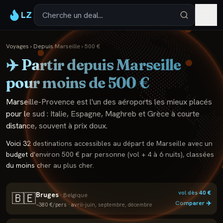
LZ
Voyages
›
Depuis
Marseille
›
500
€
✈️ Partir depuis
Marseille
pour moins de
500
€
Marseille-Provence est l'un des aéroports les mieux placés
pour le sud : Italie, Espagne, Maghreb et Grèce à courte
distance, souvent à prix doux.
Voici 32 destinations accessibles au départ de Marseille avec un
budget d'environ 500 € par personne (vol + 4 à 6 nuits), classées
du moins cher au plus cher.
vol dès
40
€
Bruges
🇧🇪
·
Belgique
Comparer ✈️
~
380
€/pers ·
avril–juin, septembre, décembre