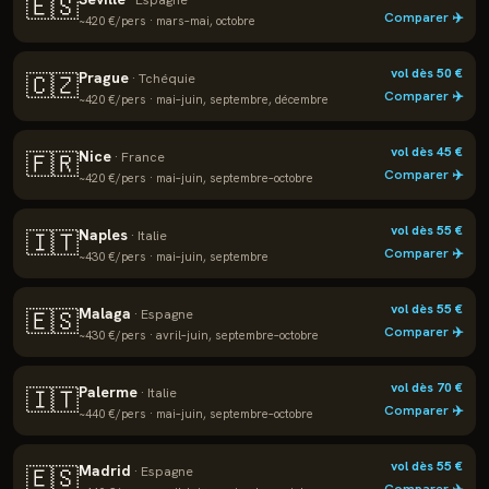
🇪🇸
·
Espagne
Comparer ✈️
~
420
€/pers ·
mars–mai, octobre
vol dès
50
€
Prague
🇨🇿
·
Tchéquie
Comparer ✈️
~
420
€/pers ·
mai–juin, septembre, décembre
vol dès
45
€
Nice
🇫🇷
·
France
Comparer ✈️
~
420
€/pers ·
mai–juin, septembre–octobre
vol dès
55
€
Naples
🇮🇹
·
Italie
Comparer ✈️
~
430
€/pers ·
mai–juin, septembre
vol dès
55
€
Malaga
🇪🇸
·
Espagne
Comparer ✈️
~
430
€/pers ·
avril–juin, septembre–octobre
vol dès
70
€
Palerme
🇮🇹
·
Italie
Comparer ✈️
~
440
€/pers ·
mai–juin, septembre–octobre
vol dès
55
€
Madrid
🇪🇸
·
Espagne