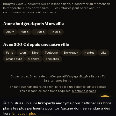
Budgets « dès » indicatifs A/R en basse saison, à confirmer au moment de
la recherche. Liens partenaires — LesZaffaires peut percevoir une
commission, sans surcoût pour vous.
Autre budget depuis
Marseille
300
€
800
€
1000
€
1500
€
Avec
500
€ depuis une autre ville
Paris
Lyon
Nice
Toulouse
Bordeaux
Nantes
Lille
Strasbourg
Genève
Bruxelles
Codes promo
Erreurs de prix
Comparatifs
Voyages
Blog
Meilleures TV
Smartphones
Best-of
En tant que Partenaire Amazon, je réalise un bénéfice sur les achats
remplissant les conditions requises.
Mentions légales
🔥
🍪 On utilise un suivi
first-party anonyme
pour t'afficher les bons
plans les plus pertinents pour toi. Aucune donnée vendue à des
tiers.
En savoir plus