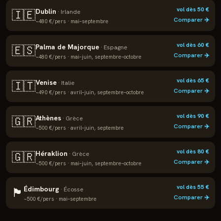
vol dès
50
€
Dublin
🇮🇪
·
Irlande
Comparer ✈️
~
480
€/pers ·
mai–septembre
vol dès
60
€
Palma de Majorque
🇪🇸
·
Espagne
Comparer ✈️
~
480
€/pers ·
mai–juin, septembre–octobre
vol dès
65
€
Venise
🇮🇹
·
Italie
Comparer ✈️
~
490
€/pers ·
avril–juin, septembre–octobre
vol dès
90
€
Athènes
🇬🇷
·
Grèce
Comparer ✈️
~
500
€/pers ·
avril–juin, septembre
vol dès
80
€
Héraklion
🇬🇷
·
Grèce
Comparer ✈️
~
500
€/pers ·
mai–juin, septembre–octobre
vol dès
55
€
Édimbourg
🏴
·
Écosse
Comparer ✈️
~
500
€/pers ·
mai–septembre