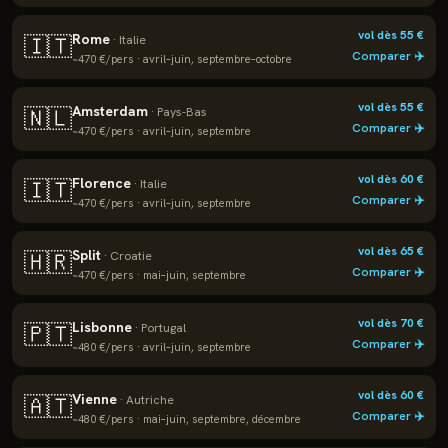
vol dès
55
€
Rome
🇮🇹
·
Italie
Comparer ✈️
~
470
€/pers ·
avril–juin, septembre–octobre
vol dès
55
€
Amsterdam
🇳🇱
·
Pays-Bas
Comparer ✈️
~
470
€/pers ·
avril–juin, septembre
vol dès
60
€
Florence
🇮🇹
·
Italie
Comparer ✈️
~
470
€/pers ·
avril–juin, septembre
vol dès
65
€
Split
🇭🇷
·
Croatie
Comparer ✈️
~
470
€/pers ·
mai–juin, septembre
vol dès
70
€
Lisbonne
🇵🇹
·
Portugal
Comparer ✈️
~
480
€/pers ·
avril–juin, septembre
vol dès
60
€
Vienne
🇦🇹
·
Autriche
Comparer ✈️
~
480
€/pers ·
mai–juin, septembre, décembre