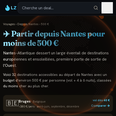
LZ
Voyages
›
Depuis
Nantes
›
500
€
✈️ Partir depuis
Nantes
pour
moins de
500
€
Nantes-Atlantique dessert un large éventail de destinations
européennes et ensoleillées, première porte de sortie de
l'Ouest.
Voici 32 destinations accessibles au départ de Nantes avec un
budget d'environ 500 € par personne (vol + 4 à 6 nuits), classées
du moins cher au plus cher.
vol dès
40
€
Bruges
🇧🇪
·
Belgique
Comparer ✈️
~
380
€/pers ·
avril–juin, septembre, décembre