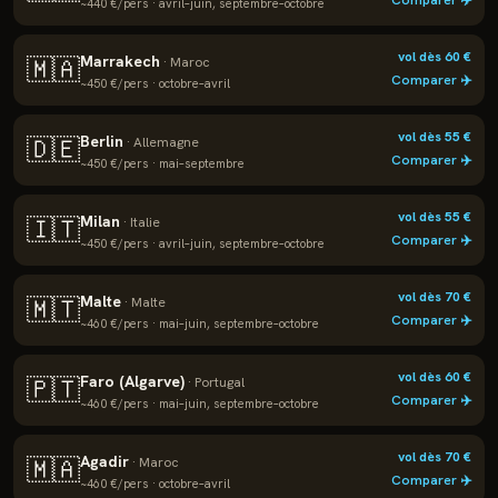
Comparer ✈️
~
440
€/pers ·
avril–juin, septembre–octobre
vol dès
60
€
Marrakech
🇲🇦
·
Maroc
Comparer ✈️
~
450
€/pers ·
octobre–avril
vol dès
55
€
Berlin
🇩🇪
·
Allemagne
Comparer ✈️
~
450
€/pers ·
mai–septembre
vol dès
55
€
Milan
🇮🇹
·
Italie
Comparer ✈️
~
450
€/pers ·
avril–juin, septembre–octobre
vol dès
70
€
Malte
🇲🇹
·
Malte
Comparer ✈️
~
460
€/pers ·
mai–juin, septembre–octobre
vol dès
60
€
Faro (Algarve)
🇵🇹
·
Portugal
Comparer ✈️
~
460
€/pers ·
mai–juin, septembre–octobre
vol dès
70
€
Agadir
🇲🇦
·
Maroc
Comparer ✈️
~
460
€/pers ·
octobre–avril