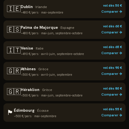
vol dès
50
€
Dublin
🇮🇪
·
Irlande
Comparer ✈️
~
480
€/pers ·
mai–septembre
vol dès
60
€
Palma de Majorque
🇪🇸
·
Espagne
Comparer ✈️
~
480
€/pers ·
mai–juin, septembre–octobre
vol dès
65
€
Venise
🇮🇹
·
Italie
Comparer ✈️
~
490
€/pers ·
avril–juin, septembre–octobre
vol dès
90
€
Athènes
🇬🇷
·
Grèce
Comparer ✈️
~
500
€/pers ·
avril–juin, septembre
vol dès
80
€
Héraklion
🇬🇷
·
Grèce
Comparer ✈️
~
500
€/pers ·
mai–juin, septembre–octobre
vol dès
55
€
Édimbourg
🏴
·
Écosse
Comparer ✈️
~
500
€/pers ·
mai–septembre