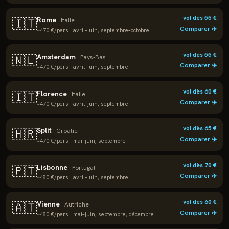
vol dès
55
€
Rome
🇮🇹
·
Italie
Comparer ✈️
~
470
€/pers ·
avril–juin, septembre–octobre
vol dès
55
€
Amsterdam
🇳🇱
·
Pays-Bas
Comparer ✈️
~
470
€/pers ·
avril–juin, septembre
vol dès
60
€
Florence
🇮🇹
·
Italie
Comparer ✈️
~
470
€/pers ·
avril–juin, septembre
vol dès
65
€
Split
🇭🇷
·
Croatie
Comparer ✈️
~
470
€/pers ·
mai–juin, septembre
vol dès
70
€
Lisbonne
🇵🇹
·
Portugal
Comparer ✈️
~
480
€/pers ·
avril–juin, septembre
vol dès
60
€
Vienne
🇦🇹
·
Autriche
Comparer ✈️
~
480
€/pers ·
mai–juin, septembre, décembre