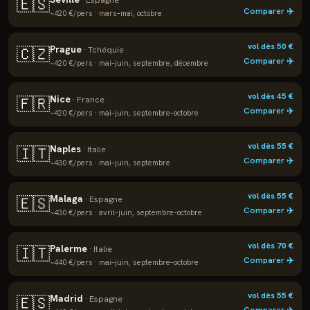
🇪🇸
·
Espagne
Comparer ✈️
~
420
€/pers ·
mars–mai, octobre
vol dès
50
€
Prague
🇨🇿
·
Tchéquie
Comparer ✈️
~
420
€/pers ·
mai–juin, septembre, décembre
vol dès
45
€
Nice
🇫🇷
·
France
Comparer ✈️
~
420
€/pers ·
mai–juin, septembre–octobre
vol dès
55
€
Naples
🇮🇹
·
Italie
Comparer ✈️
~
430
€/pers ·
mai–juin, septembre
vol dès
55
€
Malaga
🇪🇸
·
Espagne
Comparer ✈️
~
430
€/pers ·
avril–juin, septembre–octobre
vol dès
70
€
Palerme
🇮🇹
·
Italie
Comparer ✈️
~
440
€/pers ·
mai–juin, septembre–octobre
vol dès
55
€
Madrid
🇪🇸
·
Espagne