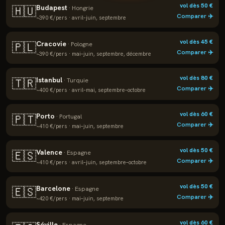
vol dès
50
€
Budapest
🇭🇺
·
Hongrie
Comparer ✈️
~
390
€/pers ·
avril–juin, septembre
vol dès
45
€
Cracovie
🇵🇱
·
Pologne
Comparer ✈️
~
390
€/pers ·
mai–juin, septembre, décembre
vol dès
80
€
Istanbul
🇹🇷
·
Turquie
Comparer ✈️
~
400
€/pers ·
avril–mai, septembre–octobre
vol dès
60
€
Porto
🇵🇹
·
Portugal
Comparer ✈️
~
410
€/pers ·
mai–juin, septembre
vol dès
50
€
Valence
🇪🇸
·
Espagne
Comparer ✈️
~
410
€/pers ·
avril–juin, septembre–octobre
vol dès
50
€
Barcelone
🇪🇸
·
Espagne
Comparer ✈️
~
420
€/pers ·
mai–juin, septembre
vol dès
60
€
Séville