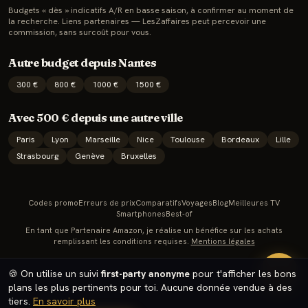
Budgets « dès » indicatifs A/R en basse saison, à confirmer au moment de
la recherche. Liens partenaires — LesZaffaires peut percevoir une
commission, sans surcoût pour vous.
Autre budget depuis
Nantes
300
€
800
€
1000
€
1500
€
Avec
500
€ depuis une autre ville
Paris
Lyon
Marseille
Nice
Toulouse
Bordeaux
Lille
Strasbourg
Genève
Bruxelles
Codes promo
Erreurs de prix
Comparatifs
Voyages
Blog
Meilleures TV
Smartphones
Best-of
En tant que Partenaire Amazon, je réalise un bénéfice sur les achats
remplissant les conditions requises.
Mentions légales
🔥
🍪 On utilise un suivi
first-party anonyme
pour t'afficher les bons
plans les plus pertinents pour toi. Aucune donnée vendue à des
tiers.
En savoir plus