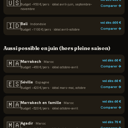
🇺🇸
Budget ~
950
€/pers · idéal
avril–juin, septembre–
Comparer ✈️
novembre
vol dès
600
€
Bali
🇮🇩
·
Indonésie
Comparer ✈️
Budget ~
1100
€/pers · idéal
avril–octobre
Aussi possible en
juin
(hors pleine saison)
vol dès
60
€
Marrakech
🇲🇦
·
Maroc
Comparer ✈️
Budget ~
450
€/pers · idéal
octobre–avril
vol dès
60
€
Séville
🇪🇸
·
Espagne
Comparer ✈️
Budget ~
420
€/pers · idéal
mars–mai, octobre
vol dès
60
€
Marrakech en famille
🇲🇦
·
Maroc
Comparer ✈️
Budget ~
520
€/pers · idéal
octobre–avril
vol dès
70
€
Agadir
🇲🇦
·
Maroc