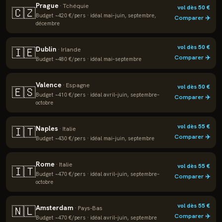
Prague
·
Tchéquie
vol dès
50
€
🇨🇿
Budget ~
420
€/pers · idéal
mai–juin, septembre,
Comparer ✈️
décembre
vol dès
50
€
Dublin
🇮🇪
·
Irlande
Comparer ✈️
Budget ~
480
€/pers · idéal
mai–septembre
Valence
·
Espagne
vol dès
50
€
🇪🇸
Budget ~
410
€/pers · idéal
avril–juin, septembre–
Comparer ✈️
octobre
vol dès
55
€
Naples
🇮🇹
·
Italie
Comparer ✈️
Budget ~
430
€/pers · idéal
mai–juin, septembre
Rome
·
Italie
vol dès
55
€
🇮🇹
Budget ~
470
€/pers · idéal
avril–juin, septembre–
Comparer ✈️
octobre
vol dès
55
€
Amsterdam
🇳🇱
·
Pays-Bas
Comparer ✈️
Budget ~
470
€/pers · idéal
avril–juin, septembre