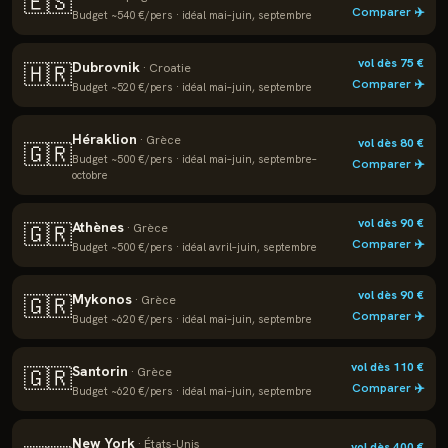
🇪🇸
Comparer ✈️
Budget ~
540
€/pers · idéal
mai–juin, septembre
vol dès
75
€
Dubrovnik
🇭🇷
·
Croatie
Comparer ✈️
Budget ~
520
€/pers · idéal
mai–juin, septembre
Héraklion
·
Grèce
vol dès
80
€
🇬🇷
Budget ~
500
€/pers · idéal
mai–juin, septembre–
Comparer ✈️
octobre
vol dès
90
€
Athènes
🇬🇷
·
Grèce
Comparer ✈️
Budget ~
500
€/pers · idéal
avril–juin, septembre
vol dès
90
€
Mykonos
🇬🇷
·
Grèce
Comparer ✈️
Budget ~
620
€/pers · idéal
mai–juin, septembre
vol dès
110
€
Santorin
🇬🇷
·
Grèce
Comparer ✈️
Budget ~
620
€/pers · idéal
mai–juin, septembre
New York
·
États-Unis
vol dès
400
€