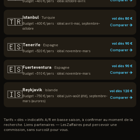
Comparer ✈️
Budget ~
460
€/pers · idéal
octobre–avril
Istanbul
·
Turquie
vol dès
80
€
🇹🇷
Budget ~
400
€/pers · idéal
avril–mai, septembre–
Comparer ✈️
octobre
vol dès
90
€
Tenerife
🇪🇸
·
Espagne
Comparer ✈️
Budget ~
520
€/pers · idéal
novembre–mars
vol dès
90
€
Fuerteventura
🇪🇸
·
Espagne
Comparer ✈️
Budget ~
510
€/pers · idéal
novembre–mars
Reykjavik
·
Islande
vol dès
120
€
🇮🇸
Budget ~
750
€/pers · idéal
juin–août (été), septembre–
Comparer ✈️
mars (aurores)
Tarifs « dès » indicatifs A/R en basse saison, à confirmer au moment de la
recherche. Liens partenaires — LesZaffaires peut percevoir une
commission, sans surcoût pour vous.