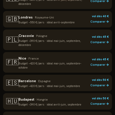
Comparer ✈️
décembre
vol dès
40
€
Londres
🇬🇧
·
Royaume-Uni
Comparer ✈️
Budget ~
550
€/pers · idéal
avril–septembre
Cracovie
·
Pologne
vol dès
45
€
🇵🇱
Budget ~
390
€/pers · idéal
mai–juin, septembre,
Comparer ✈️
décembre
Nice
·
France
vol dès
45
€
🇫🇷
Budget ~
420
€/pers · idéal
mai–juin, septembre–
Comparer ✈️
octobre
vol dès
50
€
Barcelone
🇪🇸
·
Espagne
Comparer ✈️
Budget ~
420
€/pers · idéal
mai–juin, septembre
vol dès
50
€
Budapest
🇭🇺
·
Hongrie
Comparer ✈️
Budget ~
390
€/pers · idéal
avril–juin, septembre