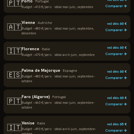
Porto
🇵🇹
·
Portugal
Comparer ✈️
Budget ~
410
€/pers · idéal
mai–juin, septembre
Vienne
·
Autriche
vol dès
60
€
🇦🇹
Budget ~
480
€/pers · idéal
mai–juin, septembre,
Comparer ✈️
décembre
vol dès
60
€
Florence
🇮🇹
·
Italie
Comparer ✈️
Budget ~
470
€/pers · idéal
avril–juin, septembre
Palma de Majorque
·
Espagne
vol dès
60
€
🇪🇸
Budget ~
480
€/pers · idéal
mai–juin, septembre–
Comparer ✈️
octobre
Faro (Algarve)
·
Portugal
vol dès
60
€
🇵🇹
Budget ~
460
€/pers · idéal
mai–juin, septembre–
Comparer ✈️
octobre
Venise
·
Italie
vol dès
65
€
🇮🇹
Budget ~
490
€/pers · idéal
avril–juin, septembre–
Comparer ✈️
octobre