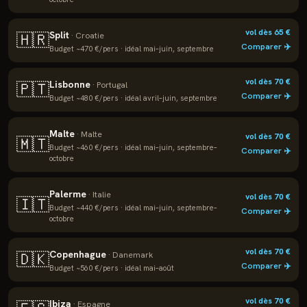
vol dès
65
€
Split
🇭🇷
·
Croatie
Comparer ✈️
Budget ~
470
€/pers · idéal
mai–juin, septembre
vol dès
70
€
Lisbonne
🇵🇹
·
Portugal
Comparer ✈️
Budget ~
480
€/pers · idéal
avril–juin, septembre
Malte
·
Malte
vol dès
70
€
🇲🇹
Budget ~
460
€/pers · idéal
mai–juin, septembre–
Comparer ✈️
octobre
Palerme
·
Italie
vol dès
70
€
🇮🇹
Budget ~
440
€/pers · idéal
mai–juin, septembre–
Comparer ✈️
octobre
vol dès
70
€
Copenhague
🇩🇰
·
Danemark
Comparer ✈️
Budget ~
560
€/pers · idéal
mai–août
vol dès
70
€
Ibiza
·
Espagne