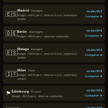
Madrid
·
Espagne
vol dès
55
€
🇪🇸
Budget ~
440
€/pers · idéal
avril–juin, septembre–
Comparer ✈️
octobre
vol dès
55
€
Berlin
🇩🇪
·
Allemagne
Comparer ✈️
Budget ~
450
€/pers · idéal
mai–septembre
Malaga
·
Espagne
vol dès
55
€
🇪🇸
Budget ~
430
€/pers · idéal
avril–juin, septembre–
Comparer ✈️
octobre
Milan
·
Italie
vol dès
55
€
🇮🇹
Budget ~
450
€/pers · idéal
avril–juin, septembre–
Comparer ✈️
octobre
vol dès
55
€
Édimbourg
🏴
·
Écosse
Comparer ✈️
Budget ~
500
€/pers · idéal
mai–septembre
vol dès
60
€