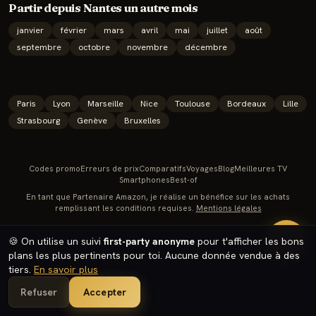
Partir depuis
Nantes
un autre mois
janvier
février
mars
avril
mai
juillet
août
septembre
octobre
novembre
décembre
Paris
Lyon
Marseille
Nice
Toulouse
Bordeaux
Lille
Strasbourg
Genève
Bruxelles
Codes promo
Erreurs de prix
Comparatifs
Voyages
Blog
Meilleures TV
Smartphones
Best-of
En tant que Partenaire Amazon, je réalise un bénéfice sur les achats
remplissant les conditions requises.
Mentions légales
🔥
🍪 On utilise un suivi
first-party anonyme
pour t'afficher les bons
plans les plus pertinents pour toi. Aucune donnée vendue à des
tiers.
En savoir plus
Refuser
Accepter