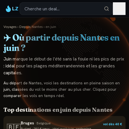
LZ
Voyages
›
Depuis
Nantes
›
en
juin
✈️ Où partir depuis
Nantes
en
juin
?
Juin marque le début de l'été sans la foule ni les pics de prix
: idéal pour les plages méditerranéennes et les grandes
capitales.
Au départ de
Nantes
, voici les destinations en pleine saison en
juin
, classées du vol le moins cher au plus cher. Cliquez pour
comparer les vols en temps réel.
Top destinations en
juin
depuis
Nantes
Bruges
·
Belgique
vol dès
40
€
🇧🇪
Budget ~
380
€/pers · idéal
avril–juin, septembre,