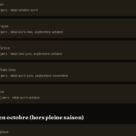
oc
pers · idéal
octobre–avril
rquie
pers · idéal
avril–mai, septembre–octobre
Grèce
pers · idéal
mai–juin, septembre–octobre
États-Unis
pers · idéal
avril–juin, septembre–novembre
sie
/pers · idéal
avril–octobre
 en
octobre
(hors pleine saison)
gique