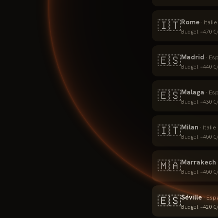
Rome
🇮🇹
·
Italie
Budget ~
470
€/
Madrid
🇪🇸
·
Es
Budget ~
440
€/
Malaga
🇪🇸
·
Es
Budget ~
430
€/
Milan
🇮🇹
·
Italie
Budget ~
450
€/
Marrakech
🇲🇦
Budget ~
450
€/
Séville
🇪🇸
·
Esp
Budget ~
420
€/