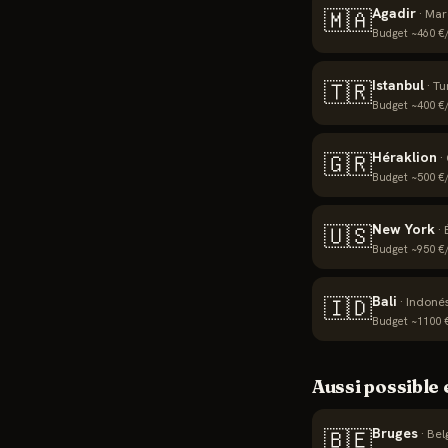
Agadir
🇲🇦
·
Mar
Budget ~
460
€/
Istanbul
🇹🇷
·
Tu
Budget ~
400
€/
Héraklion
🇬🇷
·
Budget ~
500
€/
New York
🇺🇸
·
Budget ~
950
€/
Bali
🇮🇩
·
Indoné
Budget ~
1100
€
Aussi possible
Bruges
🇧🇪
·
Bel