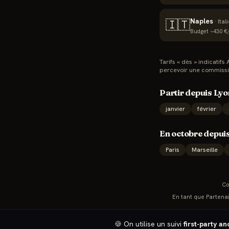
Naples
🇮🇹
·
Ital
Budget ~
430
€/
Tarifs « dès » indicatif
percevoir une commissi
Partir depuis
Lyo
janvier
février
En
octobre
depuis
Paris
Marseille
Co
En tant que Partenai
🍪 On utilise un suivi
first-party a