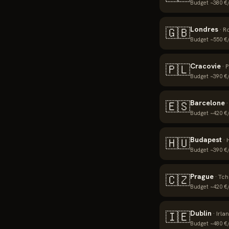
Budget ~
380
€/
Londres
🇬🇧
·
R
Budget ~
550
€/
Cracovie
🇵🇱
·
P
Budget ~
390
€/
Barcelone
🇪🇸
Budget ~
420
€/
Budapest
🇭🇺
·
Budget ~
390
€/
Prague
🇨🇿
·
Tch
Budget ~
420
€/
Dublin
🇮🇪
·
Irla
Budget ~
480
€/