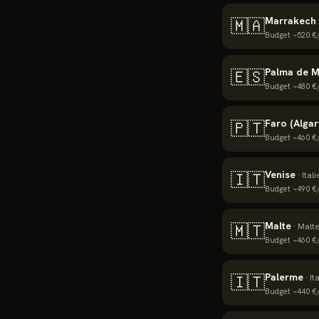
Marrakech 
🇲🇦
Budget ~
520
€/
Palma de M
🇪🇸
Budget ~
480
€/
Faro (Algar
🇵🇹
Budget ~
460
€/
Venise
🇮🇹
·
Itali
Budget ~
490
€/
Malte
🇲🇹
·
Malt
Budget ~
460
€/
Palerme
🇮🇹
·
It
Budget ~
440
€/