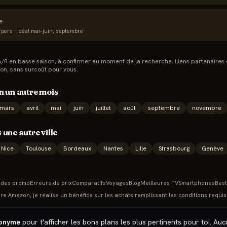
ie
pers · idéal
mai–juin, septembre
s A/R en basse saison, à confirmer au moment de la recherche. Liens partenaires
on, sans surcoût pour vous.
n
un autre mois
mars
avril
mai
juin
juillet
août
septembre
novembre
 une autre ville
Nice
Toulouse
Bordeaux
Nantes
Lille
Strasbourg
Genève
des promo
Erreurs de prix
Comparatifs
Voyages
Blog
Meilleures TV
Smartphones
Best
re Amazon, je réalise un bénéfice sur les achats remplissant les conditions requis
nonyme
pour t'afficher les bons plans les plus pertinents pour toi. Au