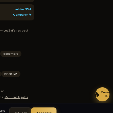
vol dès
55
€
Comparer ✈️
 — LesZaffaires peut
décembre
Bruxelles
-of
🔥
Conseil
IA
es.
Mentions légales
cune