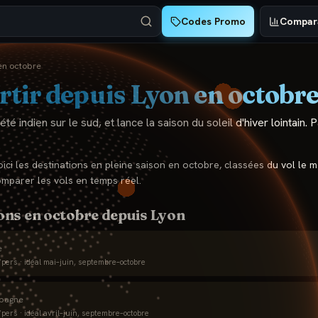
Codes Promo
Compara
en
octobre
rtir depuis
Lyon
en
octobr
é indien sur le sud, et lance la saison du soleil d'hiver lointain. P
voici les destinations en pleine saison en
octobre
, classées du vol le 
omparer les vols en temps réel.
ons en
octobre
depuis
Lyon
e
pers · idéal
mai–juin, septembre–octobre
pagne
pers · idéal
avril–juin, septembre–octobre