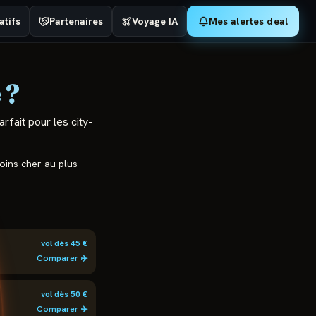
tifs
Partenaires
Voyage IA
Mes alertes deal
e
?
arfait pour les city-
moins cher au plus
vol dès
45
€
Comparer ✈️
vol dès
50
€
Comparer ✈️