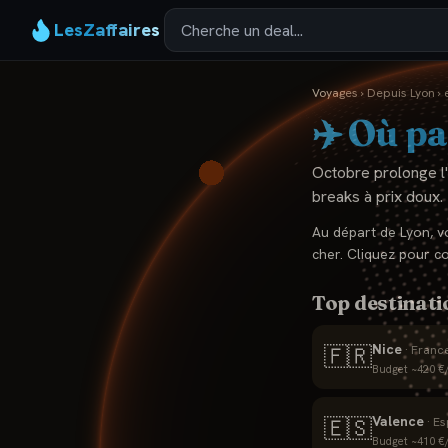
LesZaffaires
Voyages
›
Depuis
Lyon
›
✈️ Où pa
Octobre prolonge l'ét
breaks à prix doux.
Au départ de
Lyon
, 
cher. Cliquez pour c
Top destinati
Nice
🇫🇷
·
Franc
Budget ~
420
€/
Valence
🇪🇸
·
Es
Budget ~
410
€/