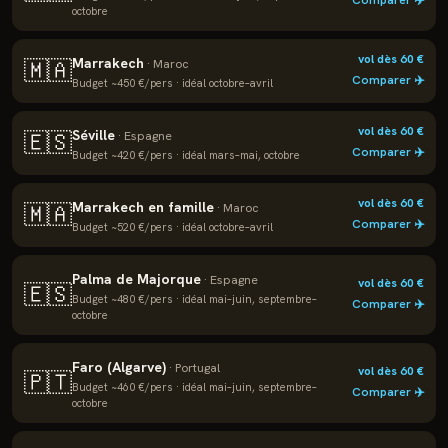
Comparer ✈️
octobre
vol dès
60
€
Marrakech
🇲🇦
·
Maroc
Comparer ✈️
Budget ~
450
€/pers · idéal
octobre–avril
vol dès
60
€
Séville
🇪🇸
·
Espagne
Comparer ✈️
Budget ~
420
€/pers · idéal
mars–mai, octobre
vol dès
60
€
Marrakech en famille
🇲🇦
·
Maroc
Comparer ✈️
Budget ~
520
€/pers · idéal
octobre–avril
Palma de Majorque
·
Espagne
vol dès
60
€
🇪🇸
Budget ~
480
€/pers · idéal
mai–juin, septembre–
Comparer ✈️
octobre
Faro (Algarve)
·
Portugal
vol dès
60
€
🇵🇹
Budget ~
460
€/pers · idéal
mai–juin, septembre–
Comparer ✈️
octobre