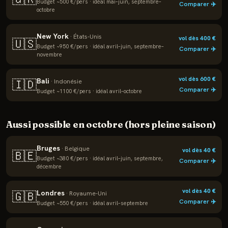
Budget ~
500
€/pers · idéal
mai–juin, septembre–
Comparer ✈️
octobre
New York
·
États-Unis
vol dès
400
€
🇺🇸
Budget ~
950
€/pers · idéal
avril–juin, septembre–
Comparer ✈️
novembre
vol dès
600
€
Bali
🇮🇩
·
Indonésie
Comparer ✈️
Budget ~
1100
€/pers · idéal
avril–octobre
Aussi possible en
octobre
(hors pleine saison)
Bruges
·
Belgique
vol dès
40
€
🇧🇪
Budget ~
380
€/pers · idéal
avril–juin, septembre,
Comparer ✈️
décembre
vol dès
40
€
Londres
🇬🇧
·
Royaume-Uni
Comparer ✈️
Budget ~
550
€/pers · idéal
avril–septembre