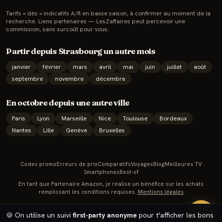
Tarifs « dès » indicatifs A/R en basse saison, à confirmer au moment de la
recherche. Liens partenaires — LesZaffaires peut percevoir une
commission, sans surcoût pour vous.
Partir depuis
Strasbourg
un autre mois
janvier
février
mars
avril
mai
juin
juillet
août
septembre
novembre
décembre
En
octobre
depuis une autre ville
Paris
Lyon
Marseille
Nice
Toulouse
Bordeaux
Nantes
Lille
Genève
Bruxelles
Codes promo
Erreurs de prix
Comparatifs
Voyages
Blog
Meilleures TV
Smartphones
Best-of
En tant que Partenaire Amazon, je réalise un bénéfice sur les achats
remplissant les conditions requises.
Mentions légales
🔥
🍪 On utilise un suivi
first-party anonyme
pour t'afficher les bons