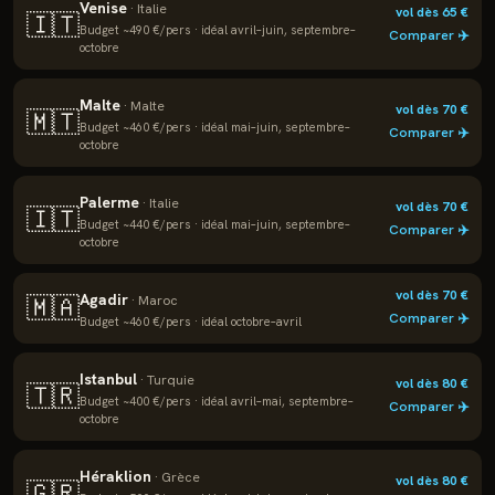
Venise
·
Italie
vol dès
65
€
🇮🇹
Budget ~
490
€/pers · idéal
avril–juin, septembre–
Comparer ✈️
octobre
Malte
·
Malte
vol dès
70
€
🇲🇹
Budget ~
460
€/pers · idéal
mai–juin, septembre–
Comparer ✈️
octobre
Palerme
·
Italie
vol dès
70
€
🇮🇹
Budget ~
440
€/pers · idéal
mai–juin, septembre–
Comparer ✈️
octobre
vol dès
70
€
Agadir
🇲🇦
·
Maroc
Comparer ✈️
Budget ~
460
€/pers · idéal
octobre–avril
Istanbul
·
Turquie
vol dès
80
€
🇹🇷
Budget ~
400
€/pers · idéal
avril–mai, septembre–
Comparer ✈️
octobre
Héraklion
·
Grèce
vol dès
80
€
🇬🇷