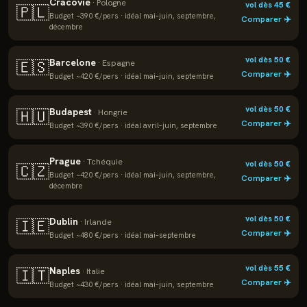
Cracovie
·
Pologne
vol dès
45
€
🇵🇱
Budget ~
390
€/pers · idéal
mai–juin, septembre,
Comparer ✈️
décembre
vol dès
50
€
Barcelone
🇪🇸
·
Espagne
Comparer ✈️
Budget ~
420
€/pers · idéal
mai–juin, septembre
vol dès
50
€
Budapest
🇭🇺
·
Hongrie
Comparer ✈️
Budget ~
390
€/pers · idéal
avril–juin, septembre
Prague
·
Tchéquie
vol dès
50
€
🇨🇿
Budget ~
420
€/pers · idéal
mai–juin, septembre,
Comparer ✈️
décembre
vol dès
50
€
Dublin
🇮🇪
·
Irlande
Comparer ✈️
Budget ~
480
€/pers · idéal
mai–septembre
vol dès
55
€
Naples
🇮🇹
·
Italie
Comparer ✈️
Budget ~
430
€/pers · idéal
mai–juin, septembre