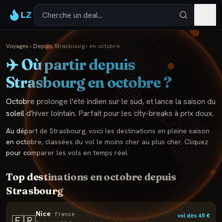
LZ
Voyages
›
Depuis
Strasbourg
›
en
octobre
✈️ Où partir depuis
Strasbourg
en
octobre
?
Octobre prolonge l'été indien sur le sud, et lance la saison du
soleil d'hiver lointain. Parfait pour les city-breaks à prix doux.
Au départ de
Strasbourg
, voici les destinations en pleine saison
en
octobre
, classées du vol le moins cher au plus cher. Cliquez
pour comparer les vols en temps réel.
Top destinations en
octobre
depuis
Strasbourg
Nice
·
France
vol dès
45
€
🇫🇷