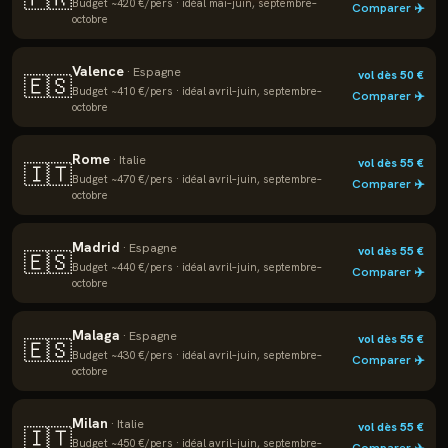
Budget ~
420
€/pers · idéal
mai–juin, septembre–
Comparer ✈️
octobre
Valence
·
Espagne
vol dès
50
€
🇪🇸
Budget ~
410
€/pers · idéal
avril–juin, septembre–
Comparer ✈️
octobre
Rome
·
Italie
vol dès
55
€
🇮🇹
Budget ~
470
€/pers · idéal
avril–juin, septembre–
Comparer ✈️
octobre
Madrid
·
Espagne
vol dès
55
€
🇪🇸
Budget ~
440
€/pers · idéal
avril–juin, septembre–
Comparer ✈️
octobre
Malaga
·
Espagne
vol dès
55
€
🇪🇸
Budget ~
430
€/pers · idéal
avril–juin, septembre–
Comparer ✈️
octobre
Milan
·
Italie
vol dès
55
€
🇮🇹
Budget ~
450
€/pers · idéal
avril–juin, septembre–