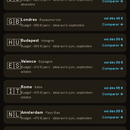
Comparer ✈️
décembre
vol dès
40
€
Londres
🇬🇧
·
Royaume-Uni
Comparer ✈️
Budget ~
550
€/pers · idéal
avril–septembre
vol dès
50
€
Budapest
🇭🇺
·
Hongrie
Comparer ✈️
Budget ~
390
€/pers · idéal
avril–juin, septembre
Valence
·
Espagne
vol dès
50
€
🇪🇸
Budget ~
410
€/pers · idéal
avril–juin, septembre–
Comparer ✈️
octobre
Rome
·
Italie
vol dès
55
€
🇮🇹
Budget ~
470
€/pers · idéal
avril–juin, septembre–
Comparer ✈️
octobre
vol dès
55
€
Amsterdam
🇳🇱
·
Pays-Bas
Comparer ✈️
Budget ~
470
€/pers · idéal
avril–juin, septembre