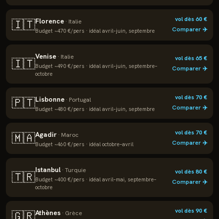
vol dès
60
€
Florence
🇮🇹
·
Italie
Comparer ✈️
Budget ~
470
€/pers · idéal
avril–juin, septembre
Venise
·
Italie
vol dès
65
€
🇮🇹
Budget ~
490
€/pers · idéal
avril–juin, septembre–
Comparer ✈️
octobre
vol dès
70
€
Lisbonne
🇵🇹
·
Portugal
Comparer ✈️
Budget ~
480
€/pers · idéal
avril–juin, septembre
vol dès
70
€
Agadir
🇲🇦
·
Maroc
Comparer ✈️
Budget ~
460
€/pers · idéal
octobre–avril
Istanbul
·
Turquie
vol dès
80
€
🇹🇷
Budget ~
400
€/pers · idéal
avril–mai, septembre–
Comparer ✈️
octobre
vol dès
90
€
Athènes
🇬🇷
·
Grèce