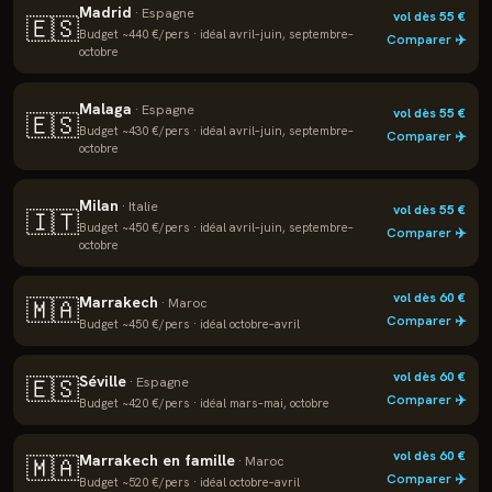
Madrid
·
Espagne
vol dès
55
€
🇪🇸
Budget ~
440
€/pers · idéal
avril–juin, septembre–
Comparer ✈️
octobre
Malaga
·
Espagne
vol dès
55
€
🇪🇸
Budget ~
430
€/pers · idéal
avril–juin, septembre–
Comparer ✈️
octobre
Milan
·
Italie
vol dès
55
€
🇮🇹
Budget ~
450
€/pers · idéal
avril–juin, septembre–
Comparer ✈️
octobre
vol dès
60
€
Marrakech
🇲🇦
·
Maroc
Comparer ✈️
Budget ~
450
€/pers · idéal
octobre–avril
vol dès
60
€
Séville
🇪🇸
·
Espagne
Comparer ✈️
Budget ~
420
€/pers · idéal
mars–mai, octobre
vol dès
60
€
Marrakech en famille
🇲🇦
·
Maroc
Comparer ✈️
Budget ~
520
€/pers · idéal
octobre–avril