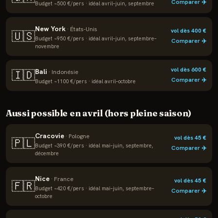
Comparer ✈️
Budget ~
500
€/pers · idéal
avril–juin, septembre
New York
·
États-Unis
vol dès
400
€
🇺🇸
Budget ~
950
€/pers · idéal
avril–juin, septembre–
Comparer ✈️
novembre
vol dès
600
€
Bali
🇮🇩
·
Indonésie
Comparer ✈️
Budget ~
1100
€/pers · idéal
avril–octobre
Aussi possible en
avril
(hors pleine saison)
Cracovie
·
Pologne
vol dès
45
€
🇵🇱
Budget ~
390
€/pers · idéal
mai–juin, septembre,
Comparer ✈️
décembre
Nice
·
France
vol dès
45
€
🇫🇷
Budget ~
420
€/pers · idéal
mai–juin, septembre–
Comparer ✈️
octobre