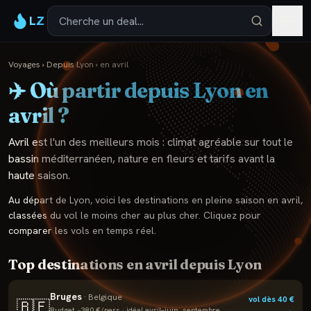
LZ
Voyages
›
Depuis
Lyon
›
en
avril
✈️ Où partir depuis
Lyon
en
avril
?
Avril est l'un des meilleurs mois : climat agréable sur tout le
bassin méditerranéen, nature en fleurs et tarifs avant la
haute saison.
Au départ de
Lyon
, voici les destinations en pleine saison en
avril
,
classées du vol le moins cher au plus cher. Cliquez pour
comparer les vols en temps réel.
Top destinations en
avril
depuis
Lyon
Bruges
·
Belgique
vol dès
40
€
🇧🇪
Budget ~
380
€/pers · idéal
avril–juin, septembre,