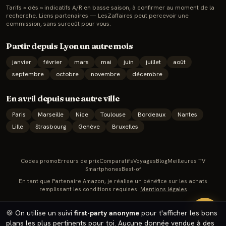
Tarifs « dès » indicatifs A/R en basse saison, à confirmer au moment de la
recherche. Liens partenaires — LesZaffaires peut percevoir une
commission, sans surcoût pour vous.
Partir depuis
Lyon
un autre mois
janvier
février
mars
mai
juin
juillet
août
septembre
octobre
novembre
décembre
En
avril
depuis une autre ville
Paris
Marseille
Nice
Toulouse
Bordeaux
Nantes
Lille
Strasbourg
Genève
Bruxelles
Codes promo
Erreurs de prix
Comparatifs
Voyages
Blog
Meilleures TV
Smartphones
Best-of
En tant que Partenaire Amazon, je réalise un bénéfice sur les achats
remplissant les conditions requises.
Mentions légales
🔥
🍪 On utilise un suivi
first-party anonyme
pour t'afficher les bons
plans les plus pertinents pour toi. Aucune donnée vendue à des