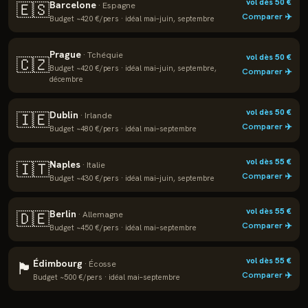
vol dès
50
€
Barcelone
🇪🇸
·
Espagne
Comparer ✈️
Budget ~
420
€/pers · idéal
mai–juin, septembre
Prague
·
Tchéquie
vol dès
50
€
🇨🇿
Budget ~
420
€/pers · idéal
mai–juin, septembre,
Comparer ✈️
décembre
vol dès
50
€
Dublin
🇮🇪
·
Irlande
Comparer ✈️
Budget ~
480
€/pers · idéal
mai–septembre
vol dès
55
€
Naples
🇮🇹
·
Italie
Comparer ✈️
Budget ~
430
€/pers · idéal
mai–juin, septembre
vol dès
55
€
Berlin
🇩🇪
·
Allemagne
Comparer ✈️
Budget ~
450
€/pers · idéal
mai–septembre
vol dès
55
€
Édimbourg
🏴
·
Écosse
Comparer ✈️
Budget ~
500
€/pers · idéal
mai–septembre