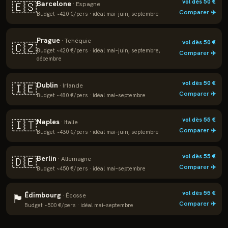
vol dès
50
€
Barcelone
🇪🇸
·
Espagne
Comparer ✈️
Budget ~
420
€/pers · idéal
mai–juin, septembre
Prague
·
Tchéquie
vol dès
50
€
🇨🇿
Budget ~
420
€/pers · idéal
mai–juin, septembre,
Comparer ✈️
décembre
vol dès
50
€
Dublin
🇮🇪
·
Irlande
Comparer ✈️
Budget ~
480
€/pers · idéal
mai–septembre
vol dès
55
€
Naples
🇮🇹
·
Italie
Comparer ✈️
Budget ~
430
€/pers · idéal
mai–juin, septembre
vol dès
55
€
Berlin
🇩🇪
·
Allemagne
Comparer ✈️
Budget ~
450
€/pers · idéal
mai–septembre
vol dès
55
€
Édimbourg
🏴
·
Écosse
Comparer ✈️
Budget ~
500
€/pers · idéal
mai–septembre