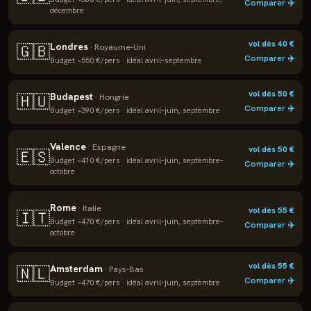
Comparer ✈️
décembre
vol dès
40
€
Londres
🇬🇧
·
Royaume-Uni
Comparer ✈️
Budget ~
550
€/pers · idéal
avril–septembre
vol dès
50
€
Budapest
🇭🇺
·
Hongrie
Comparer ✈️
Budget ~
390
€/pers · idéal
avril–juin, septembre
Valence
·
Espagne
vol dès
50
€
🇪🇸
Budget ~
410
€/pers · idéal
avril–juin, septembre–
Comparer ✈️
octobre
Rome
·
Italie
vol dès
55
€
🇮🇹
Budget ~
470
€/pers · idéal
avril–juin, septembre–
Comparer ✈️
octobre
vol dès
55
€
Amsterdam
🇳🇱
·
Pays-Bas
Comparer ✈️
Budget ~
470
€/pers · idéal
avril–juin, septembre