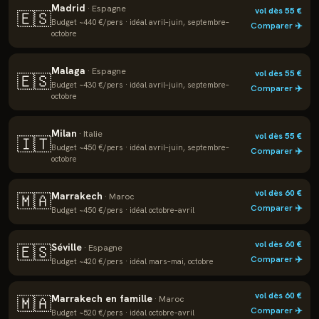
Madrid
·
Espagne
vol dès
55
€
🇪🇸
Budget ~
440
€/pers · idéal
avril–juin, septembre–
Comparer ✈️
octobre
Malaga
·
Espagne
vol dès
55
€
🇪🇸
Budget ~
430
€/pers · idéal
avril–juin, septembre–
Comparer ✈️
octobre
Milan
·
Italie
vol dès
55
€
🇮🇹
Budget ~
450
€/pers · idéal
avril–juin, septembre–
Comparer ✈️
octobre
vol dès
60
€
Marrakech
🇲🇦
·
Maroc
Comparer ✈️
Budget ~
450
€/pers · idéal
octobre–avril
vol dès
60
€
Séville
🇪🇸
·
Espagne
Comparer ✈️
Budget ~
420
€/pers · idéal
mars–mai, octobre
vol dès
60
€
Marrakech en famille
🇲🇦
·
Maroc
Comparer ✈️
Budget ~
520
€/pers · idéal
octobre–avril