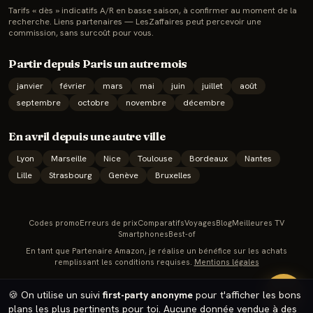
Tarifs « dès » indicatifs A/R en basse saison, à confirmer au moment de la
recherche. Liens partenaires — LesZaffaires peut percevoir une
commission, sans surcoût pour vous.
Partir depuis
Paris
un autre mois
janvier
février
mars
mai
juin
juillet
août
septembre
octobre
novembre
décembre
En
avril
depuis une autre ville
Lyon
Marseille
Nice
Toulouse
Bordeaux
Nantes
Lille
Strasbourg
Genève
Bruxelles
Codes promo
Erreurs de prix
Comparatifs
Voyages
Blog
Meilleures TV
Smartphones
Best-of
En tant que Partenaire Amazon, je réalise un bénéfice sur les achats
remplissant les conditions requises.
Mentions légales
🔥
🍪 On utilise un suivi
first-party anonyme
pour t'afficher les bons
plans les plus pertinents pour toi. Aucune donnée vendue à des