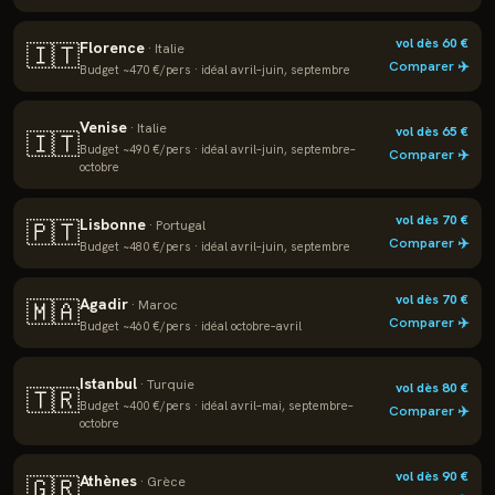
vol dès
60
€
Florence
🇮🇹
·
Italie
Comparer ✈️
Budget ~
470
€/pers · idéal
avril–juin, septembre
Venise
·
Italie
vol dès
65
€
🇮🇹
Budget ~
490
€/pers · idéal
avril–juin, septembre–
Comparer ✈️
octobre
vol dès
70
€
Lisbonne
🇵🇹
·
Portugal
Comparer ✈️
Budget ~
480
€/pers · idéal
avril–juin, septembre
vol dès
70
€
Agadir
🇲🇦
·
Maroc
Comparer ✈️
Budget ~
460
€/pers · idéal
octobre–avril
Istanbul
·
Turquie
vol dès
80
€
🇹🇷
Budget ~
400
€/pers · idéal
avril–mai, septembre–
Comparer ✈️
octobre
vol dès
90
€
Athènes
🇬🇷
·
Grèce