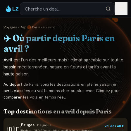
LZ
Voyages
›
Depuis
Paris
›
en
avril
✈️ Où partir depuis
Paris
en
avril
?
Avril est l'un des meilleurs mois : climat agréable sur tout le
bassin méditerranéen, nature en fleurs et tarifs avant la
haute saison.
Au départ de
Paris
, voici les destinations en pleine saison en
avril
, classées du vol le moins cher au plus cher. Cliquez pour
comparer les vols en temps réel.
Top destinations en
avril
depuis
Paris
Bruges
·
Belgique
vol dès
40
€
🇧🇪
Budget ~
380
€/pers · idéal
avril–juin, septembre,