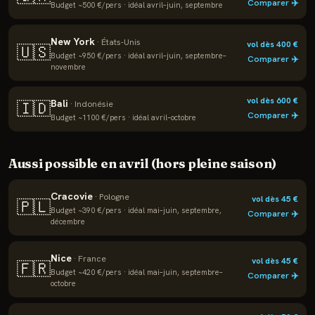
Comparer ✈️
Budget ~
500
€/pers · idéal
avril–juin, septembre
New York
·
États-Unis
vol dès
400
€
🇺🇸
Budget ~
950
€/pers · idéal
avril–juin, septembre–
Comparer ✈️
novembre
vol dès
600
€
Bali
🇮🇩
·
Indonésie
Comparer ✈️
Budget ~
1100
€/pers · idéal
avril–octobre
Aussi possible en
avril
(hors pleine saison)
Cracovie
·
Pologne
vol dès
45
€
🇵🇱
Budget ~
390
€/pers · idéal
mai–juin, septembre,
Comparer ✈️
décembre
Nice
·
France
vol dès
45
€
🇫🇷
Budget ~
420
€/pers · idéal
mai–juin, septembre–
Comparer ✈️
octobre